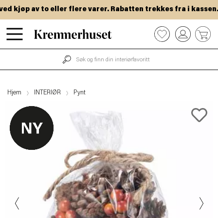
 kjøp av to eller flere varer. Rabatten trekkes fra i kassen.
Hopp
0
til
hovedinnhold
Hjem
INTERIØR
Pynt