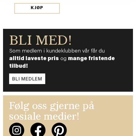
KJØP
BLI MED!
Som medlem i kundeklubben vår får du
alltid laveste pris
og
mange fristende
tilbud!
BLI MEDLEM
Følg oss gjerne på
sosiale medier!