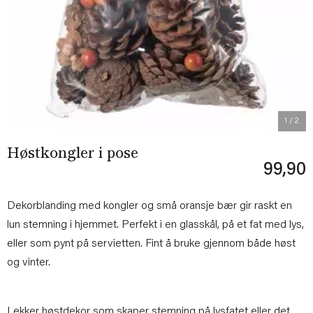
Previous
Next
1
/ 2
Høstkongler i pose
99,90
Dekorblanding med kongler og små oransje bær gir raskt en
lun stemning i hjemmet. Perfekt i en glasskål, på et fat med lys,
eller som pynt på servietten. Fint å bruke gjennom både høst
og vinter.
Lekker høstdekor som skaper stemning på lysfatet eller det