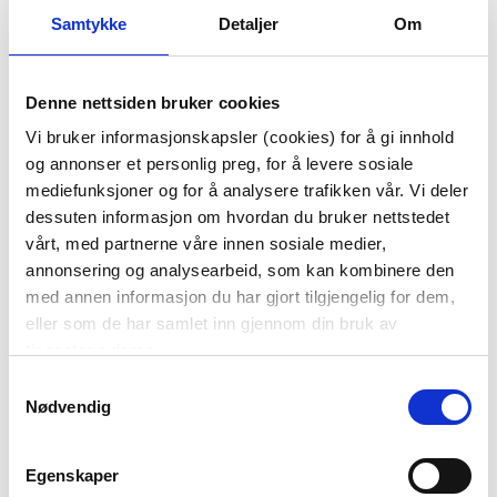
Samtykke
Detaljer
Om
LYSFAT HARLOW 40
BILDE AVENUE
Denne nettsiden bruker cookies
CM X 40 CM
80X100CM
Vi bruker informasjonskapsler (cookies) for å gi innhold
599,00
1.899,00
og annonser et personlig preg, for å levere sosiale
mediefunksjoner og for å analysere trafikken vår. Vi deler
KJØP
KJØP
dessuten informasjon om hvordan du bruker nettstedet
vårt, med partnerne våre innen sosiale medier,
annonsering og analysearbeid, som kan kombinere den
50%
med annen informasjon du har gjort tilgjengelig for dem,
eller som de har samlet inn gjennom din bruk av
tjenestene deres.
Samtykkevalg
Nødvendig
LØPER CLAIRE
KRONELYSESTAKE
Egenskaper
35X100CM ORANSJE
LODGE 22 CM