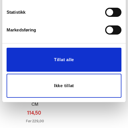
124,50
Statistikk
249,00
Før
179,00
KJØP
KJØP
Markedsføring
50%
Tillat alle
Ikke tillat
LYSESTAKE KAY 13,3
CM
114,50
229,00
Før