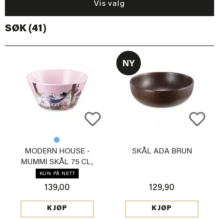
Vis valg
SØK (41)
MODERN HOUSE -
SKÅL ADA BRUN
MUMMI SKÅL 75 CL,
LYSROSA
KUN PÅ NETT
139,00
129,90
KJØP
KJØP