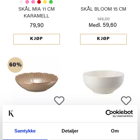
SKÅL MIA 11 CM
SKÅL BLOOM 15 CM
KARAMELL
149,00
59,60
79,90
Medl.
KJØP
KJØP
60%
SKÅL BLOOM 22 CM
SKÅL THILDA 15CM
Samtykke
Detaljer
Om
199,00
79,60
Medl.
99,00