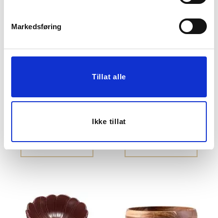
Markedsføring
Tillat alle
SKÅL IBEN 18CM BEIGE
SKÅL IBEN 14 CM
GRØNN-BLÅ
Ikke tillat
129,00
79,90
KJØP
KJØP