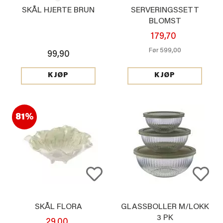
SKÅL HJERTE BRUN
SERVERINGSSETT
BLOMST
179,70
599,00
Før
99,90
KJØP
KJØP
81%
SKÅL FLORA
GLASSBOLLER M/LOKK
3 PK
29,00