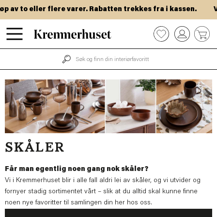
Hopp
to eller flere varer. Rabatten trekkes fra i kassen.
VIP-d
til
hovedinnhold
0
SKÅLER
Får man egentlig noen gang nok skåler?
Vi i Kremmerhuset blir i alle fall aldri lei av skåler, og vi utvider og
fornyer stadig sortimentet vårt – slik at du alltid skal kunne finne
noen nye favoritter til samlingen din her hos oss.