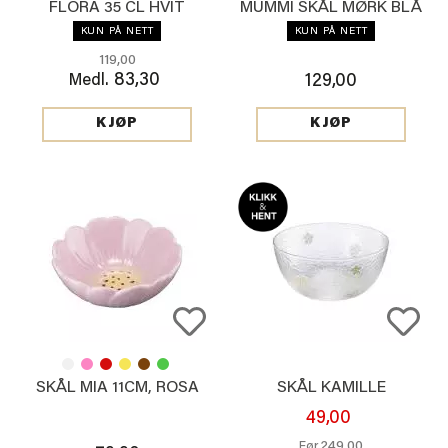
FLORA 35 CL HVIT
MUMMI SKÅL MØRK BLÅ
KUN PÅ NETT
KUN PÅ NETT
119,00
83,30
Medl.
129,00
KJØP
KJØP
SKÅL MIA 11CM, ROSA
SKÅL KAMILLE
49,00
249,00
Før