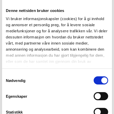
KJØP
KJØP
Denne nettsiden bruker cookies
Vi bruker informasjonskapsler (cookies) for å gi innhold
og annonser et personlig preg, for å levere sosiale
mediefunksjoner og for å analysere trafikken vår. Vi deler
dessuten informasjon om hvordan du bruker nettstedet
vårt, med partnerne våre innen sosiale medier,
annonsering og analysearbeid, som kan kombinere den
med annen informasjon du har gjort tilgjengelig for dem,
eller som de har samlet inn gjennom din bruk av
tjenestene deres.
Samtykkevalg
SKÅL IBEN 18 CM
SKÅL IBEN 14CM BEIGE
Nødvendig
GRØNN-BLÅ
129,00
79,90
Egenskaper
KJØP
KJØP
Statistikk