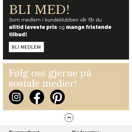
BLI MED!
Som medlem i kundeklubben vår får du
alltid laveste pris
og
mange fristende
tilbud!
BLI MEDLEM
Følg oss gjerne på
sosiale medier!