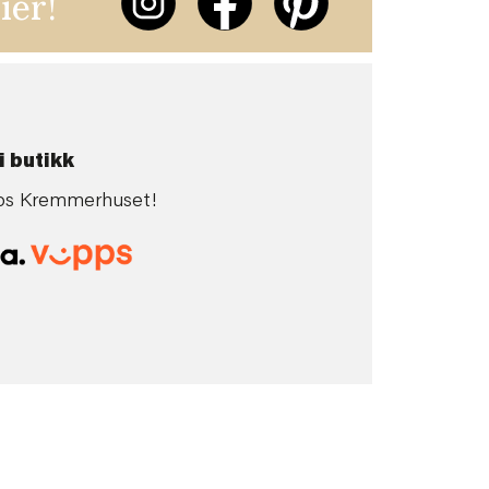
ier!
i butikk
 hos Kremmerhuset!