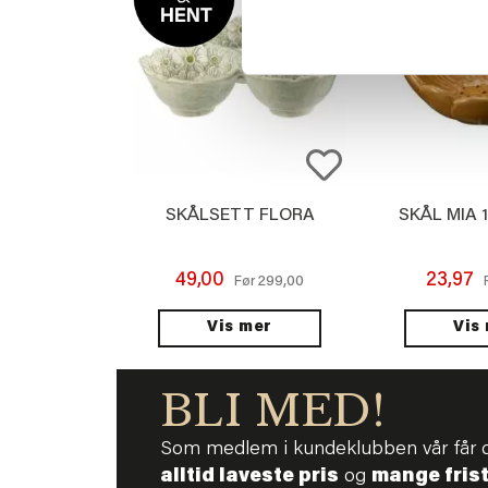
SKÅLSETT FLORA
SKÅL MIA 
49,00
23,97
299,00
Før
Vis mer
Vis
BLI MED!
Som medlem i kundeklubben vår får 
alltid laveste pris
og
mange fris