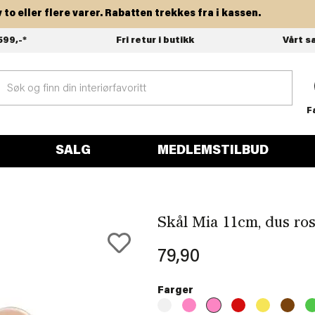
eller flere varer. Rabatten trekkes fra i kassen.
599,-*
Fri retur i butikk
Vårt s
F
SALG
MEDLEMSTILBUD
Skål Mia 11cm, dus ro
79,90
Farger