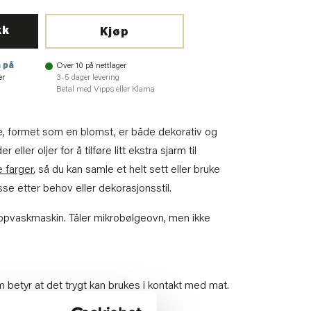
kk
Kjøp
 på
Over 10 på nettlager
er
3-5 dager levering
Betal med Vipps eller Klarna
rge, formet som en blomst, er både dekorativ og
r eller oljer for å tilføre litt ekstra sjarm til
e farger
, så du kan samle et helt sett eller bruke
sse etter behov eller dekorasjonsstil.
oppvaskmaskin. Tåler mikrobølgeovn, men ikke
 betyr at det trygt kan brukes i kontakt med mat.