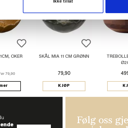
Ikke tillat
11CM, OKER
SKÅL MIA 11 CM GRØNN
TREBOLLE
Ø2
79,90
49
79,90
Før
 mer
KJØP
K
du
Følg oss gj
tende