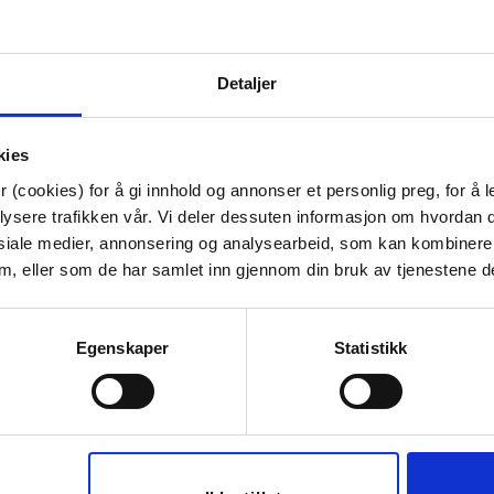
Artikkelnummer:
70711007890
Materiale:
Dolomite
Bredde:
48 cm
Detaljer
Høyde:
44 cm
Dybde:
11.2 cm
Diameter:
1120 cm
kies
 (cookies) for å gi innhold og annonser et personlig preg, for å l
Tips venner om dette
lysere trafikken vår. Vi deler dessuten informasjon om hvordan d
siale medier, annonsering og analysearbeid, som kan kombiner
 dem, eller som de har samlet inn gjennom din bruk av tjenestene d
Last ned bilde
Egenskaper
Statistikk