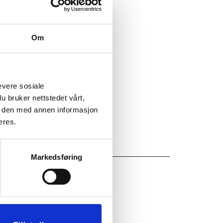
20
Om
evere sosiale
u bruker nettstedet vårt,
e den med annen informasjon
eres.
Markedsføring