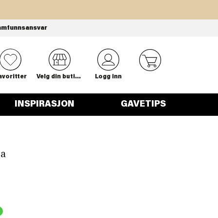
amfunnsansvar
0
avoritter
Velg din butikk
Logg inn
INSPIRASJON
GAVETIPS
sa