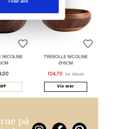
Tillat alle
 NICOLINE
TREBOLLE NICOLINE
0CM
Ø15CM
9,00
104,70
349,00
Før
Vis mer
JØP
erne på