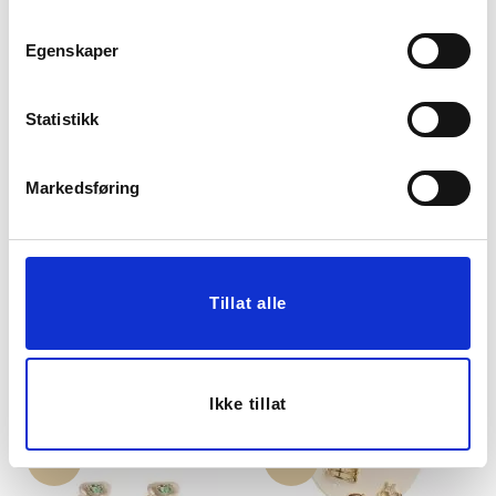
20%
20%
Egenskaper
Statistikk
Markedsføring
STORE ØRERINGER,
ØRERINGER, MOP,
GULL
STJERNE, GULL
298,00
198,00
Tillat alle
238,40
158,40
Medl.
Medl.
KJØP
KJØP
Ikke tillat
20%
20%