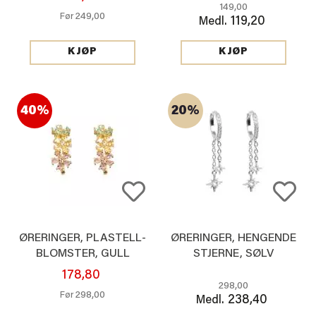
149,00
249,00
Før
119,20
Medl.
KJØP
KJØP
40%
20%
ØRERINGER, PLASTELL-
ØRERINGER, HENGENDE
BLOMSTER, GULL
STJERNE, SØLV
178,80
298,00
298,00
Før
238,40
Medl.