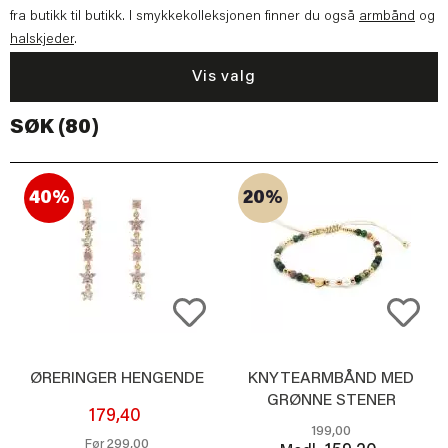
fra butikk til butikk. I smykkekolleksjonen finner du også
armbånd
og
halskjeder
.
Vis valg
SØK (80)
40%
20%
ØRERINGER HENGENDE
KNYTEARMBÅND MED
GRØNNE STENER
179,40
199,00
299,00
Før