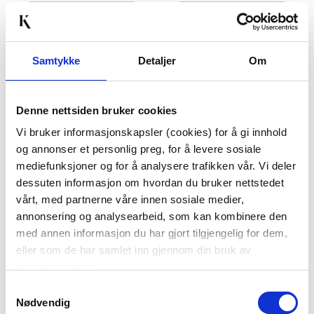
KJØP
KJØP
Samtykke
Detaljer
Om
20%
20%
Denne nettsiden bruker cookies
Vi bruker informasjonskapsler (cookies) for å gi innhold
og annonser et personlig preg, for å levere sosiale
mediefunksjoner og for å analysere trafikken vår. Vi deler
dessuten informasjon om hvordan du bruker nettstedet
SETT MED 3 PAR
STORE ØRERINGER,
vårt, med partnerne våre innen sosiale medier,
ØREDOBBER, SLØYFE,
SØLV
annonsering og analysearbeid, som kan kombinere den
SØLV
med annen informasjon du har gjort tilgjengelig for dem,
298,00
298,00
238,40
238,40
Medl.
Medl.
eller som de har samlet inn gjennom din bruk av
tjenestene deres.
KJØP
KJØP
Samtykkevalg
Nødvendig