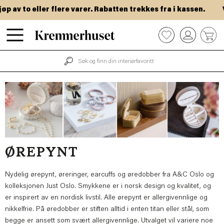
Hopp
 to eller flere varer. Rabatten trekkes fra i kassen.
VIP-
til
hovedinnhold
0
ØREPYNT
Nydelig ørepynt, øreringer, earcuffs og øredobber fra A&C Oslo og
kolleksjonen Just Oslo. Smykkene er i norsk design og kvalitet, og
er inspirert av en nordisk livstil. Alle ørepynt er allergivennlige og
nikkelfrie. På øredobber er stiften alltid i enten titan eller stål, som
begge er ansett som svært allergivennlige. Utvalget vil variere noe