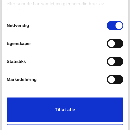
eller som de har samlet inn gjennom din bruk av
tjenestene deres.
Samtykkevalg
Nødvendig
Egenskaper
TAG LET'S CELEBRATE!
TAG
Statistikk
CONGRATULATIONS
19,00
19,00
Markedsføring
KJØP
KJØP
Tillat alle