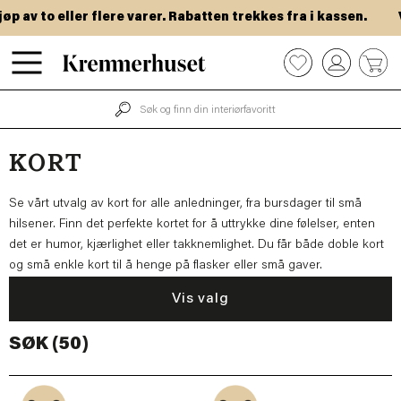
Hopp
v to eller flere varer. Rabatten trekkes fra i kassen.
VIP
til
hovedinnhold
0
KORT
Se vårt utvalg av kort for alle anledninger, fra bursdager til små
hilsener. Finn det perfekte kortet for å uttrykke dine følelser, enten
det er humor, kjærlighet eller takknemlighet. Du får både doble kort
og små enkle kort til å henge på flasker eller små gaver.
Vis valg
SØK (50)