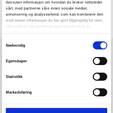
sosiale medier!
dessuten informasjon om hvordan du bruker nettstedet
vårt, med partnerne våre innen sosiale medier,
annonsering og analysearbeid, som kan kombinere den
med annen informasjon du har gjort tilgjengelig for dem,
eller som de har samlet inn gjennom din bruk av
tjenestene deres.
Samtykkevalg
Kremmerhuset
Kundeservice
Nødvendig
Ledige stillinger
Ofte stilte spørsmål
Vårt ansvar
Klikk og hent
Egenskaper
Butikker
Kontakt oss
Kundeklubb
Tilbakekalling av varer
Statistikk
Om Kremmerhuset
Boligstyling
Presse
Handle på nett
Markedsføring
Affiliate
Kjøpsbetingelser
Leveringsvilkår