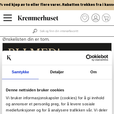
Hopp
 ved kjøp av to eller flere varer. Rabatten trekkes fra i kasse
til
hovedinnhold
0
Ønskelisten din er tom.
BLI MED!
Som medlem i kundeklubben vår får du
alltid laveste pris
og
mange fristende
Samtykke
Detaljer
Om
tilbud!
BLI MEDLEM
Denne nettsiden bruker cookies
Vi bruker informasjonskapsler (cookies) for å gi innhold
og annonser et personlig preg, for å levere sosiale
Følg oss gjerne på
mediefunksjoner og for å analysere trafikken vår. Vi deler