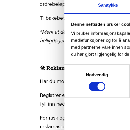
ordrebeløpet.
Samtykke
Tilbakebetaling skjer via Vipps eller Kl
Denne nettsiden bruker coo
*Merk at det kan ta opptil 14 virkedager
Vi bruker informasjonskapsler
mediefunksjoner og for å ana
helligdager.
med partnerne våre innen so
du har gjort tilgjengelig for
Samtykkevalg
🛠
Reklamasjon
Nødvendig
Har du mottatt en vare med feil eller 
Registrer en reklamasjon i returportale
fyll inn nødvendig informasjon.
For rask og presis behandling må du bes
reklamasjonssaker.