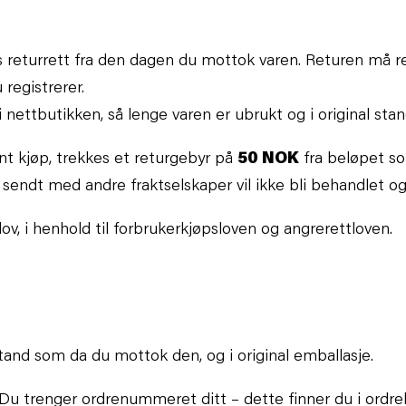
 returrett fra den dagen du mottok varen. Returen må reg
registrerer.
 nettbutikken, så lenge varen er ubrukt og i original stan
nt kjøp, trekkes et returgebyr på
50 NOK
fra beløpet s
ndt med andre fraktselskaper vil ikke bli behandlet og bl
ov, i henhold til forbrukerkjøpsloven og angrerettloven.
and som da du mottok den, og i original emballasje.
l. Du trenger ordrenummeret ditt – dette finner du i ordr