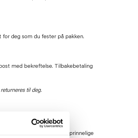
t for deg som du fester på pakken.
e-post med bekreftelse. Tilbakebetaling
eturneres til deg.
på 50 NOK trekkes fra det opprinnelige