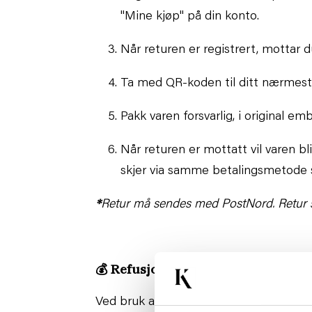
"Mine kjøp" på din konto.
Når returen er registrert, mottar 
Ta med QR-koden til ditt nærmeste
Pakk varen forsvarlig, i original em
Når returen er mottatt vil varen bl
skjer via samme betalingsmetode 
*
Retur må sendes med PostNord. Retur sen
💰
Refusjon
Ved bruk av åpent kjøp har du 30 dager