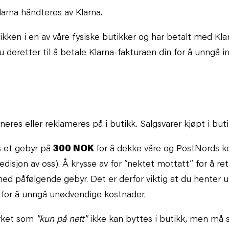
Klarna håndteres av Klarna.
kken i en av våre fysiske butikker og har betalt med Klar
u deretter til å betale Klarna-fakturaen din
for å unngå i
rneres eller reklameres på i butikk. Salgsvarer kjøpt i but
s et gebyr på
300 NOK
for å dekke våre og PostNords k
disjon av oss). Å krysse av for ”nektet mottatt” for å ret
d påfølgende gebyr. Det er derfor viktig at du henter u
, for å unngå unødvendige kostnader.
rket som
"kun på nett"
ikke kan byttes i butikk, men må s