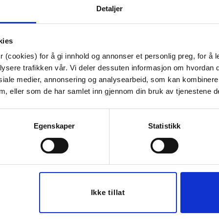
Detaljer
arna, normalt innen 1–4 virkedager* etter at returen er go
kies
 før pengene er synlige på kontoen din – dette avhenger av
 (cookies) for å gi innhold og annonser et personlig preg, for å l
lysere trafikken vår. Vi deler dessuten informasjon om hvordan d
siale medier, annonsering og analysearbeid, som kan kombiner
 dem, eller som de har samlet inn gjennom din bruk av tjenestene d
Egenskaper
Statistikk
skade?
n så snart som mulig etter at du har mottatt bestillingen
Ikke tillat
krive feilen så nøyaktig som mulig og legge ved bilde – d