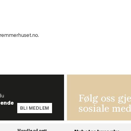
kremmerhuset.no.
du
Følg oss gj
tende
sosiale med
BLI MEDLEM