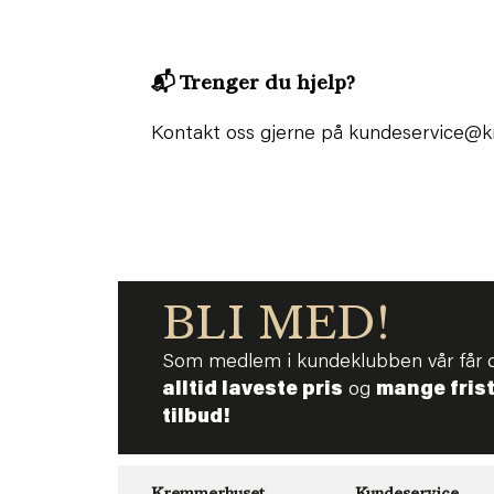
📬
Trenger du hjelp?
Kontakt oss gjerne på kundeservice@
BLI MED!
Som medlem i kundeklubben vår får 
alltid laveste pris
og
mange fris
tilbud!