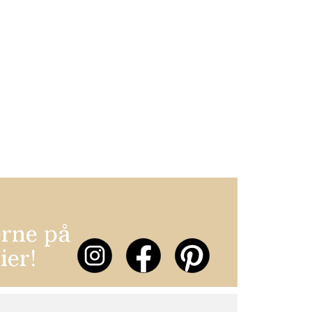
erne på
ier!