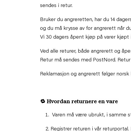
sendes i retur.
Bruker du angreretten, har du 14 dagers
og du må krysse av for angrerett når du 
Vi 30 dagers åpent kjøp på varer kjøpt i
Ved alle returer, både angrerett og åpe
Retur må sendes med PostNord. Retur se
Reklamasjon og angrerett følger norsk l
🔁
Hvordan returnere en vare
Varen må være ubrukt, i samme st
Registrer returen i vår returporta