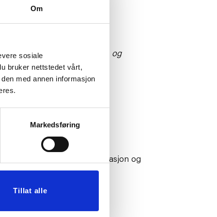
Om
dkjent.
 din bank og eventuelle helge- og
evere sosiale
u bruker nettstedet vårt,
e den med annen informasjon
eres.
Markedsføring
. Velg alternativet for reklamasjon og
Tillat alle
ette er obligatorisk i alle