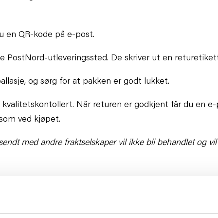
du en QR-kode på e-post.
 PostNord-utleveringssted. De skriver ut en returetiket
ballasje, og sørg for at pakken er godt lukket.
i kvalitetskontollert. Når returen er godkjent får du en 
som ved kjøpet.
dt med andre fraktselskaper vil ikke bli behandlet og vil r
 til å returnere varen. En frakt- og behandlingskostnad 