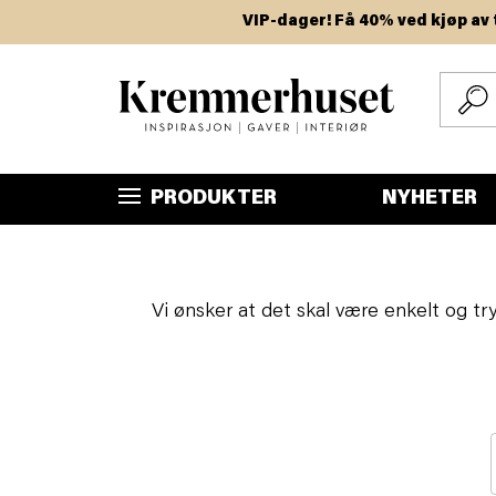
Hopp
VIP-dager! Få 40% ved kjøp av to ell
til
hovedinnhold
PRODUKTER
NYHETER
Vi ønsker at det skal være enkelt og tr