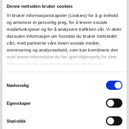
Denne nettsiden bruker cookies
49,90
49,90
Vi bruker informasjonskapsler (cookies) for å gi innhold
KJØP
KJØP
og annonser et personlig preg, for å levere sosiale
mediefunksjoner og for å analysere trafikken vår. Vi deler
dessuten informasjon om hvordan du bruker nettstedet
vårt, med partnerne våre innen sosiale medier,
annonsering og analysearbeid, som kan kombinere den
med annen informasjon du har gjort tilgjengelig for dem,
eller som de har samlet inn gjennom din bruk av
tjenestene deres.
Samtykkevalg
Nødvendig
SERVIETT VÅRBLOMST
SERVIETT AIRLAID
LYS GRØNN
40X40CM GULL
Egenskaper
49,90
79,90
Statistikk
KJØP
KJØP