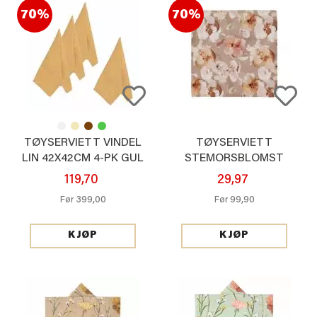
70%
70%
TØYSERVIETT VINDEL
TØYSERVIETT
LIN 42X42CM 4-PK GUL
STEMORSBLOMST
40X40CM
119,70
29,97
399,00
99,90
Før
Før
KJØP
KJØP