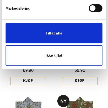
Markedsføring
Tillat alle
Ikke tillat
TØYSERVIETT AMELIA
TØYSERVIETT
40X40CM
HØSTLØV 40X40CM
69,90
69,90
KJØP
KJØP