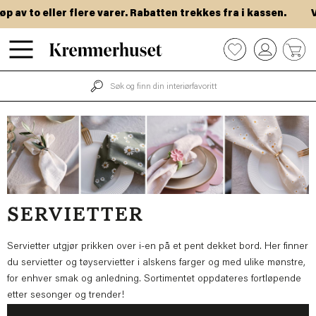
Hopp
to eller flere varer. Rabatten trekkes fra i kassen.
VIP-da
til
hovedinnhold
0
SERVIETTER
Servietter utgjør prikken over i-en på et pent dekket bord. Her finner
du servietter og tøyservietter i alskens farger og med ulike mønstre,
for enhver smak og anledning. Sortimentet oppdateres fortløpende
etter sesonger og trender!