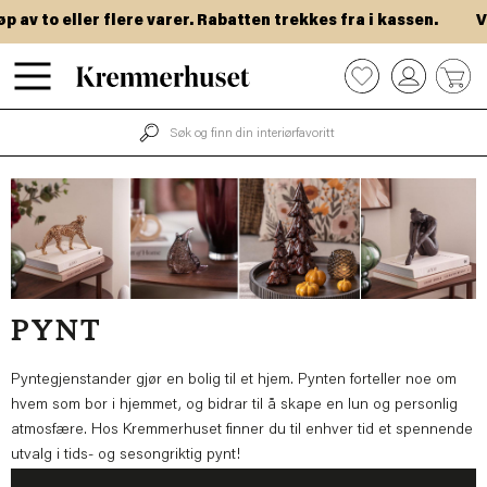
Hopp
to eller flere varer. Rabatten trekkes fra i kassen.
VIP-d
til
hovedinnhold
0
PYNT
Pyntegjenstander gjør en bolig til et hjem. Pynten forteller noe om
hvem som bor i hjemmet, og bidrar til å skape en lun og personlig
atmosfære. Hos Kremmerhuset finner du til enhver tid et spennende
utvalg i tids- og sesongriktig pynt!