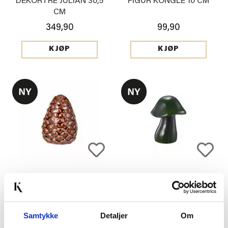
DEKORTRE JULIAN 30,5
FIGUR KONGLE 10 CM
CM
349,90
99,90
KJØP
KJØP
FIGUR KONGLE 7 CM
FIGUR SOPP 14,5 CM
79,90
179,90
Samtykke
Detaljer
Om
KJØP
KJØP