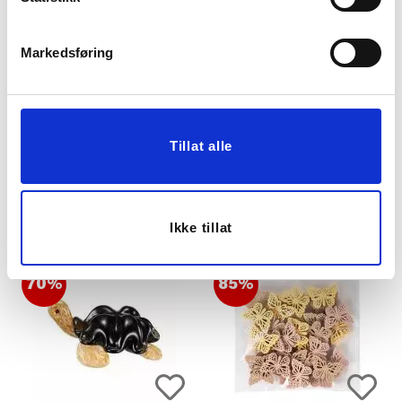
Markedsføring
FUGL ELIAS 7,2 CM
KRANS HØSTKONGLE
30CM
Tillat alle
129,90
599,90
KJØP
KJØP
Ikke tillat
70%
85%