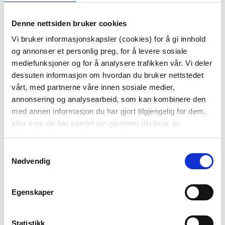
Denne nettsiden bruker cookies
Vi bruker informasjonskapsler (cookies) for å gi innhold
og annonser et personlig preg, for å levere sosiale
mediefunksjoner og for å analysere trafikken vår. Vi deler
dessuten informasjon om hvordan du bruker nettstedet
vårt, med partnerne våre innen sosiale medier,
annonsering og analysearbeid, som kan kombinere den
med annen informasjon du har gjort tilgjengelig for dem,
eller som de har samlet inn gjennom din bruk av
HJORT LUKE 13,6 CM
HJORT LUKE 18,6 CM
tjenestene deres.
179,90
249,90
Samtykkevalg
Nødvendig
KJØP
KJØP
Egenskaper
Statistikk