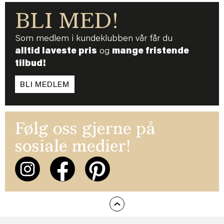
BLI MED!
Som medlem i kundeklubben vår får du
alltid laveste pris
og
mange fristende
tilbud!
BLI MEDLEM
Følg oss gjerne på
sosiale medier!