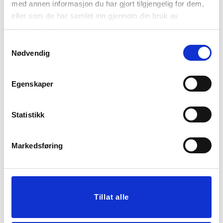
med annen informasjon du har gjort tilgjengelig for dem,
eller som de har samlet inn gjennom din bruk av
tjenestene deres.
Samtykkevalg
Nødvendig
SPISESTOL EVI SVART 1
LOUNGESTOL DIVA
Egenskaper
STK
TEDDY
1.999,00
3.499,00
Statistikk
KJØP
KJØP
Markedsføring
Tillat alle