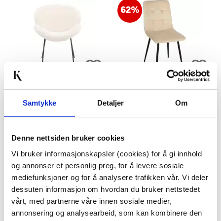
62%
LOUNGESTOL KONRAD
SPISESTOL ZOE BEIGE 1
Samtykke
Detaljer
Om
TEDDY OFFWHITE
STK
499,00
Denne nettsiden bruker cookies
1.299,00
Før
2.499,00
Vi bruker informasjonskapsler (cookies) for å gi innhold
KJØP
KJØP
og annonser et personlig preg, for å levere sosiale
mediefunksjoner og for å analysere trafikken vår. Vi deler
dessuten informasjon om hvordan du bruker nettstedet
vårt, med partnerne våre innen sosiale medier,
annonsering og analysearbeid, som kan kombinere den