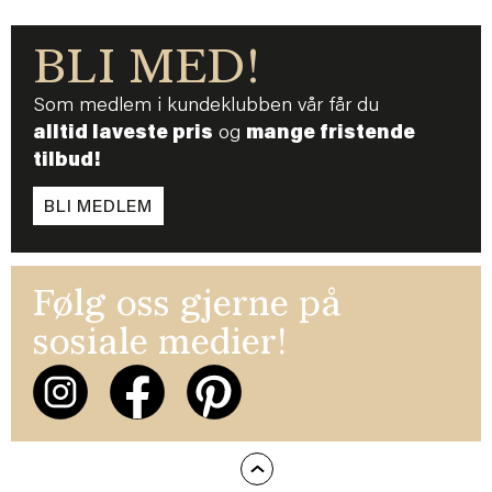
BLI MED!
Som medlem i kundeklubben vår får du
alltid laveste pris
og
mange fristende
tilbud!
BLI MEDLEM
Følg oss gjerne på
sosiale medier!