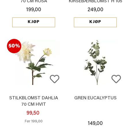
70 CM ROSA
KIRSEBÆRBLOMST H 105
CM
199,00
249,00
KJØP
KJØP
50%
STILKBLOMST DAHLIA
GREN EUCALYPTUS
70 CM HVIT
99,50
199,00
Før
149,00