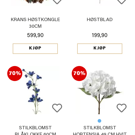
KRANS HØSTKONGLE
HØSTBLAD
30CM
599,90
199,90
KJØP
KJØP
70%
70%
STILKBLOMST
STILKBLOMST
BLÅKLOKKE 60CM
HORTENSIA 49 CM HVIT