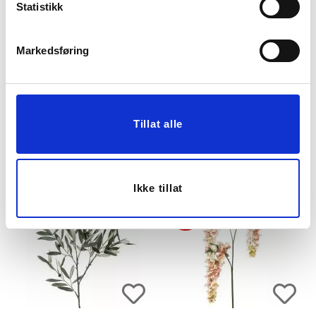
Statistikk
Markedsføring
GREN FORSYTHIA
GREN GRØNNE BLADER
120CM
102CM
Tillat alle
279,00
249,00
KJØP
KJØP
Ikke tillat
70%