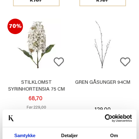
KJØP
KJØP
70%
STILKLOMST
GREN GÅSUNGER 94CM
SYRINHORTENSIA 75 CM
HVIT
68,70
229,00
Før
129,00
KJØP
KJØP
Samtykke
Detaljer
Om