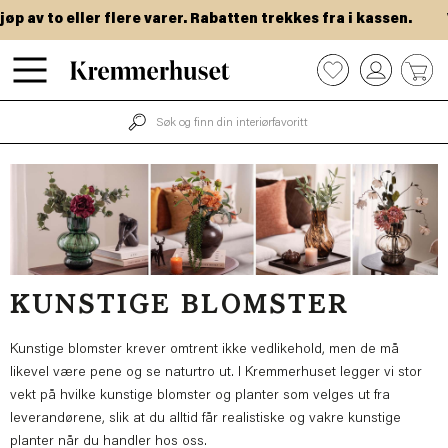
Hopp
v to eller flere varer. Rabatten trekkes fra i kassen.
VIP-
til
hovedinnhold
0
KUNSTIGE BLOMSTER
Kunstige blomster krever omtrent ikke vedlikehold, men de må
likevel være pene og se naturtro ut. I Kremmerhuset legger vi stor
vekt på hvilke kunstige blomster og planter som velges ut fra
leverandørene, slik at du alltid får realistiske og vakre kunstige
planter når du handler hos oss.