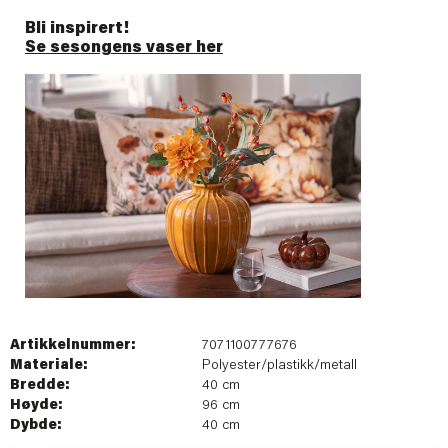
Bli inspirert!
Se sesongens vaser her
Artikkelnummer:
7071100777676
Materiale:
Polyester/plastikk/metall
Bredde:
40 cm
Høyde:
96 cm
Dybde:
40 cm