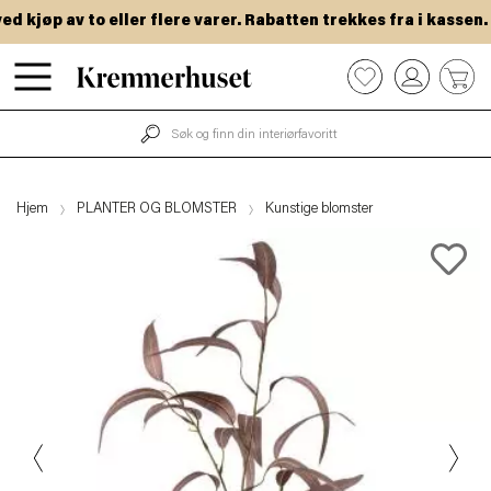
kjøp av to eller flere varer. Rabatten trekkes fra i kassen.
Hopp
0
til
hovedinnhold
Hjem
PLANTER OG BLOMSTER
Kunstige blomster