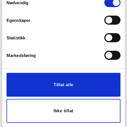
KJØP
Nødvendig
Egenskaper
Statistikk
Markedsføring
EUCALYPTUS,
ORANGE BÆR I PAKKE
BURGUNDER
249,00
149,90
Tillat alle
Vis mer
KJØP
Ikke tillat