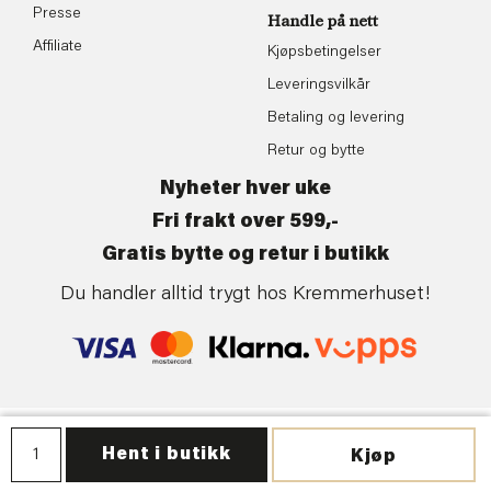
Presse
Handle på nett
Affiliate
Kjøpsbetingelser
Leveringsvilkår
Betaling og levering
Retur og bytte
Nyheter hver uke
Fri frakt over 599,-
Gratis bytte og retur i butikk
Du handler alltid trygt hos Kremmerhuset!
Personvern
| ©Kremmerhuset | Levert av:
Frontkom
Hent i butikk
Kjøp