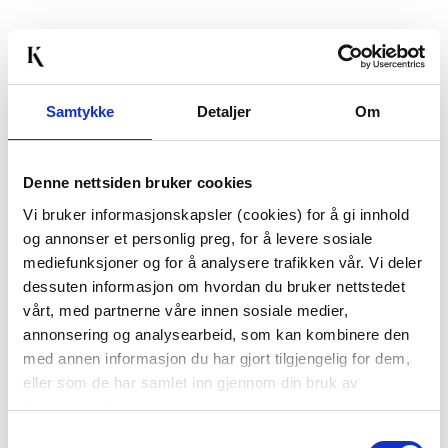
Last ned bilde
Samtykke
Detaljer
Om
Passer med
Denne nettsiden bruker cookies
Vi bruker informasjonskapsler (cookies) for å gi innhold
og annonser et personlig preg, for å levere sosiale
mediefunksjoner og for å analysere trafikken vår. Vi deler
dessuten informasjon om hvordan du bruker nettstedet
vårt, med partnerne våre innen sosiale medier,
annonsering og analysearbeid, som kan kombinere den
EUCALYPTUS PLANTE
GREN EUCALYPTUS
med annen informasjon du har gjort tilgjengelig for dem,
44,70
eller som de har samlet inn gjennom din bruk av
149,00
Før
249,00
tjenestene deres.
Samtykkevalg
Vis mer