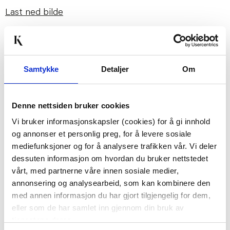
Last ned bilde
Passer med
Samtykke
Detaljer
Om
Denne nettsiden bruker cookies
Vi bruker informasjonskapsler (cookies) for å gi innhold
og annonser et personlig preg, for å levere sosiale
mediefunksjoner og for å analysere trafikken vår. Vi deler
dessuten informasjon om hvordan du bruker nettstedet
GREN EUCALYPTUS
EUCALYPTUS PLANTE
vårt, med partnerne våre innen sosiale medier,
44,70
annonsering og analysearbeid, som kan kombinere den
med annen informasjon du har gjort tilgjengelig for dem,
149,00
Før
249,00
eller som de har samlet inn gjennom din bruk av
tjenestene deres.
Vis mer
KJØP