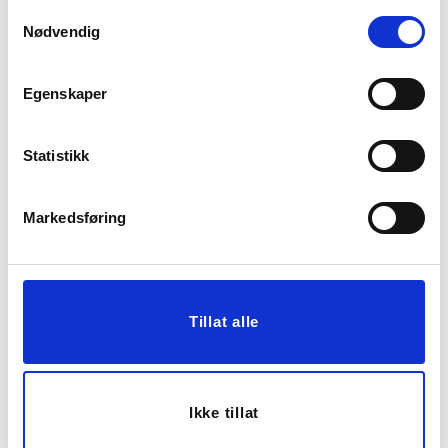
Samtykkevalg
Nødvendig
Egenskaper
Statistikk
Markedsføring
GREN BLADER 96CM
MONSTERA I POTTE
109 CM
129,00
1.199,00
Tillat alle
KJØP
KJØP
56%
Ikke tillat