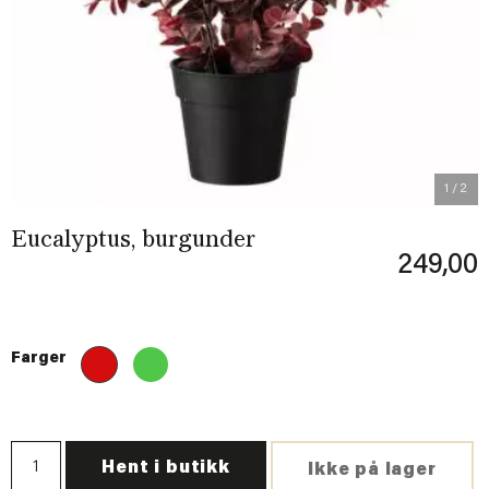
Previous
Next
1
/ 2
Eucalyptus, burgunder
249,00
Farger
Hent i butikk
Ikke på lager