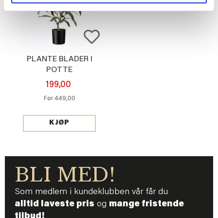
PLANTE BLADER I
POTTE
199,00
449,00
Før
KJØP
BLI MED!
Som medlem i kundeklubben vår får du
alltid laveste pris
og
mange fristende
tilbud!