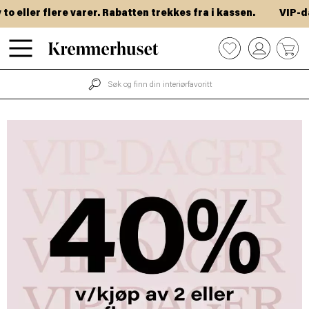
varer. Rabatten trekkes fra i kassen.
VIP-dager! Få 40% ve
Hopp
0
til
hovedinnhold