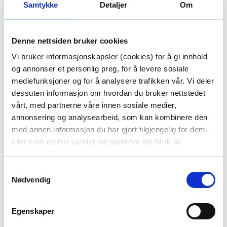
Samtykke
Detaljer
Om
Denne nettsiden bruker cookies
SIDEBORD CELINE 71
PLANTE PEON 42CM
Vi bruker informasjonskapsler (cookies) for å gi innhold
CM
og annonser et personlig preg, for å levere sosiale
599,00
99,00
mediefunksjoner og for å analysere trafikken vår. Vi deler
1.799,00
499,00
Før
Før
dessuten informasjon om hvordan du bruker nettstedet
vårt, med partnerne våre innen sosiale medier,
KJØP
KJØP
annonsering og analysearbeid, som kan kombinere den
med annen informasjon du har gjort tilgjengelig for dem,
eller som de har samlet inn gjennom din bruk av
tjenestene deres.
70%
68%
Samtykkevalg
Nødvendig
Egenskaper