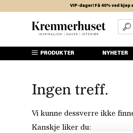
Hopp
VIP-dager! Få 40% ved kjøp av t
til
hovedinnhold
PRODUKTER
NYHETER
Ingen treff.
Vi kunne dessverre ikke finn
Kanskje liker du: