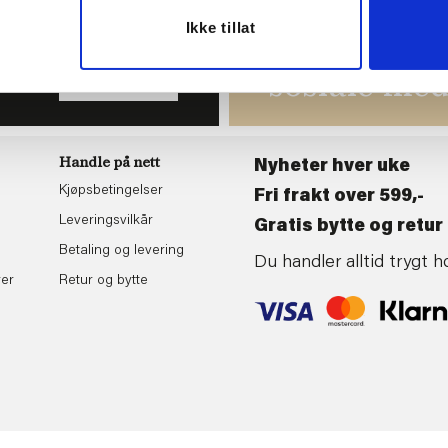
Ikke tillat
du
Følg oss gj
tende
sosiale med
BLI MEDLEM
Handle på nett
Nyheter hver uke
Kjøpsbetingelser
Fri frakt over 599,-
Leveringsvilkår
Gratis bytte og retur 
Betaling og levering
Du handler alltid trygt
rer
Retur og bytte