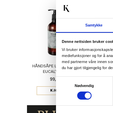
50%
Samtykke
Denne nettsiden bruker coo
Vi bruker informasjonskapsler
mediefunksjoner og for å ana
med partnerne våre innen so
HÅNDSÅPE LAVENDER &
JERSEYLAKE
du har gjort tilgjengelig for
EUCALYPTUS
HV
Samtykkevalg
99,90
Med
199,00
Nødvendig
KJØP
KJ