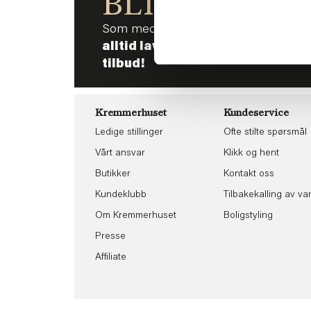
BLI MED!
Som medlem i kundeklubben vår får 
alltid laveste pris
og
mange fris
tilbud!
Kremmerhuset
Kundeservice
Ledige stillinger
Ofte stilte spørsmål
Vårt ansvar
Klikk og hent
Butikker
Kontakt oss
Kundeklubb
Tilbakekalling av va
Om Kremmerhuset
Boligstyling
Presse
Affiliate