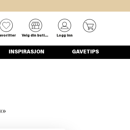
0
avoritter
Velg din butikk
Logg inn
INSPIRASJON
GAVETIPS
«
»