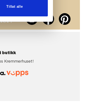
Tillat alle
erne på
ier!
i butikk
 hos Kremmerhuset!