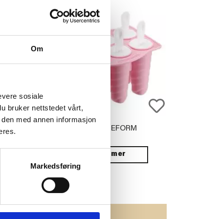
Om
evere sosiale
u bruker nettstedet vårt,
e den med annen informasjon
REPP HARMONY
ISPINNEFORM
eres.
 CM, BLÅ
Vis mer
Markedsføring
JØP