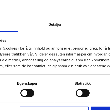
70%
Detaljer
kies
 (cookies) for å gi innhold og annonser et personlig preg, for å l
lysere trafikken vår. Vi deler dessuten informasjon om hvordan d
siale medier, annonsering og analysearbeid, som kan kombiner
N 90X200 CM
KUBBELYS RUSTIKK 9CM
SENGETØY K
 dem, eller som de har samlet inn gjennom din bruk av tjenestene d
IT
OLIVEN
140X200
99,50
69,90
l.
Egenskaper
Statistikk
K
ØP
KJØP