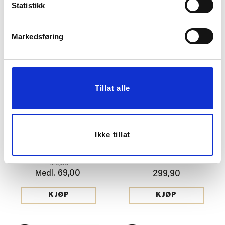
Statistikk
KJØP
KJØP
Markedsføring
47%
Tillat alle
Ikke tillat
FILTKURV VIDA 18X25 CM
VEGGKLOKKE
MAHOGANY 30CM
129,90
69,00
Medl.
299,90
KJØP
KJØP