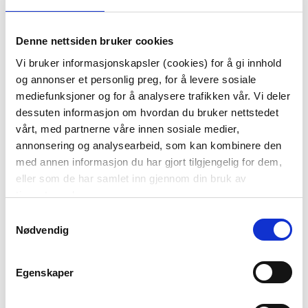
PUTETREKK CILLE
PUTETREKK CILLE
48X48CM OKER
48X48CM TERRACOTTA
Denne nettsiden bruker cookies
299,90
299,90
Vi bruker informasjonskapsler (cookies) for å gi innhold
og annonser et personlig preg, for å levere sosiale
KJØP
KJØP
mediefunksjoner og for å analysere trafikken vår. Vi deler
dessuten informasjon om hvordan du bruker nettstedet
vårt, med partnerne våre innen sosiale medier,
annonsering og analysearbeid, som kan kombinere den
med annen informasjon du har gjort tilgjengelig for dem,
eller som de har samlet inn gjennom din bruk av
tjenestene deres.
Samtykkevalg
Nødvendig
PUTETREKK CILLE
PUTETREKK SANNA
Egenskaper
48X48CM MOCCHA
40X60 CM
299,90
299,90