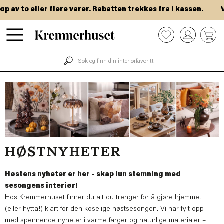
Hopp
to eller flere varer. Rabatten trekkes fra i kassen.
VIP-da
til
hovedinnhold
0
HØSTNYHETER
Høstens nyheter er her – skap lun stemning med
sesongens interiør!
Hos Kremmerhuset finner du alt du trenger for å gjøre hjemmet
(eller hytta!) klart for den koselige høstsesongen. Vi har fylt opp
med spennende nyheter i varme farger og naturlige materialer –