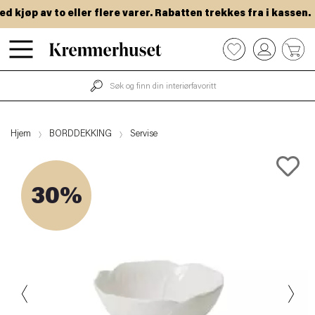
kjøp av to eller flere varer. Rabatten trekkes fra i kassen.
Hopp
0
til
hovedinnhold
Hjem
BORDDEKKING
Servise
30%