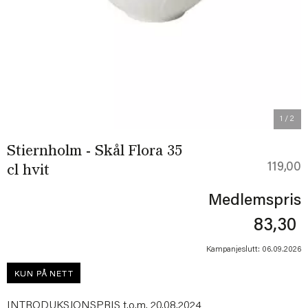
Previous
Next
1
/ 2
Stiernholm - Skål Flora 35
119,00
cl hvit
Medlemspris
83,30
Kampanjeslutt: 06.09.2026
KUN PÅ NETT
INTRODUKSJONSPRIS t.o.m. 20.08.2024