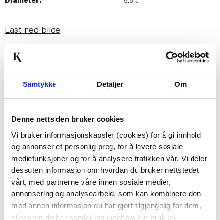
Diameter:
5.5 cm
Last ned bilde
Passer med
Samtykke
Detaljer
Om
30%
Denne nettsiden bruker cookies
Vi bruker informasjonskapsler (cookies) for å gi innhold
og annonser et personlig preg, for å levere sosiale
mediefunksjoner og for å analysere trafikken vår. Vi deler
dessuten informasjon om hvordan du bruker nettstedet
LYKKETEGNING -
MUUBS - MINERVA
vårt, med partnerne våre innen sosiale medier,
SUPER KRUS 40 CL
LYSESTAKE BEIGE
annonsering og analysearbeid, som kan kombinere den
BLÅ
KUN PÅ NETT
KUN PÅ NETT
med annen informasjon du har gjort tilgjengelig for dem,
864,00
eller som de har samlet inn gjennom din bruk av