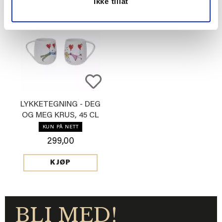
Ikke tillat
LYKKETEGNING - DEG
OG MEG KRUS, 45 CL
HVIT
KUN PÅ NETT
299,00
KJØP
BLI MED!