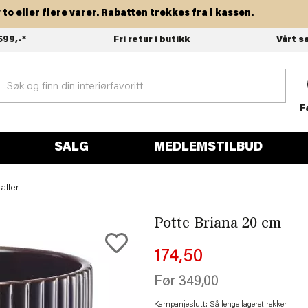
ller flere varer. Rabatten trekkes fra i kassen.
599,-*
Fri retur i butikk
Vårt s
F
SALG
MEDLEMSTILBUD
aller
Potte Briana 20 cm
174,50
Før
349,00
Kampanjeslutt: Så lenge lageret rekker