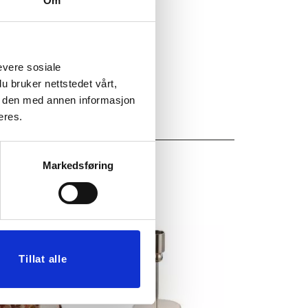
Om
evere sosiale
u bruker nettstedet vårt,
e den med annen informasjon
eres.
Markedsføring
50%
Tillat alle