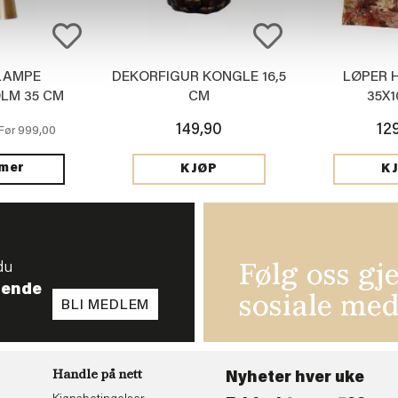
LAMPE
DEKORFIGUR KONGLE 16,5
LØPER 
LM 35 CM
CM
35X
149,90
12
999,00
Før
 mer
KJØP
K
du
Følg oss gj
tende
sosiale med
BLI MEDLEM
Handle på nett
Nyheter hver uke