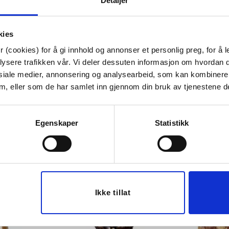
Detaljer
Høyde:
20 cm
Dybde:
19 cm
Tips venner om dette
kies
 (cookies) for å gi innhold og annonser et personlig preg, for å l
lysere trafikken vår. Vi deler dessuten informasjon om hvordan d
siale medier, annonsering og analysearbeid, som kan kombiner
 dem, eller som de har samlet inn gjennom din bruk av tjenestene d
Last ned bilde
Egenskaper
Statistikk
Ikke tillat