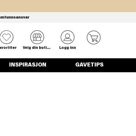
amfunnsansvar
0
avoritter
Velg din butikk
Logg inn
INSPIRASJON
GAVETIPS