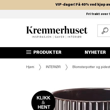
VIP-dager! Få 40% ved kjøp av to e
Hopp
Fri frakt over 
til
hovedinnhold
PRODUKTER
NYHETER
Hjem
INTERIØR
Blomsterpotter og pidest