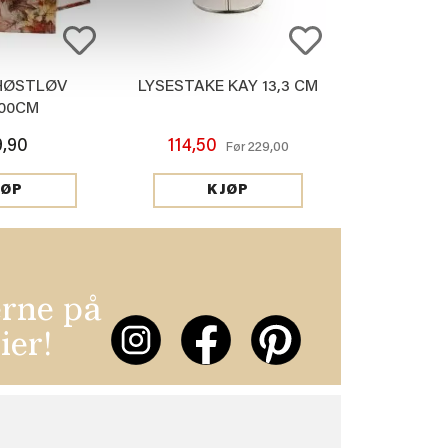
HØSTLØV
LYSESTAKE KAY 13,3 CM
100CM
9,90
114,50
229,00
Før
JØP
KJØP
erne på
ier!