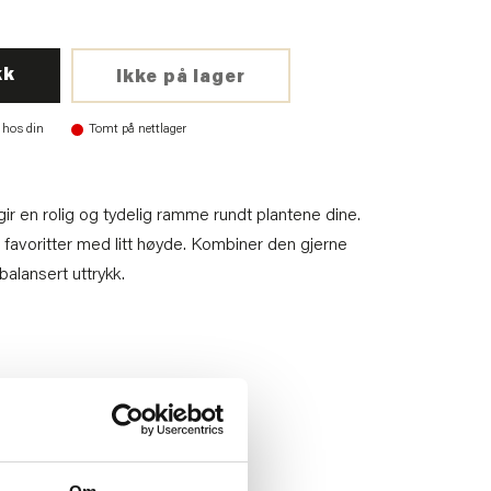
kk
Ikke på lager
 hos din
Tomt på nettlager
ir en rolig og tydelig ramme rundt plantene dine.
 favoritter med litt høyde. Kombiner den gjerne
balansert uttrykk.
3