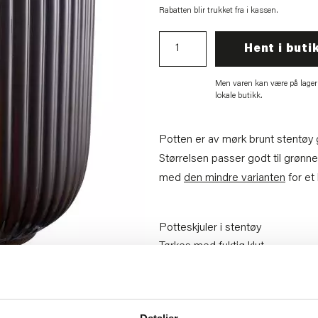
Rabatten blir trukket fra i kassen.
Hent i buti
Men varen kan være på lager
lokale butikk.
Potten er av mørk brunt stentøy g
Størrelsen passer godt til grønne
med
den mindre varianten
for et 
Potteskjuler i stentøy
Tørkes med fuktig klut
Artikkelnummer:
707110079722
Materiale:
Stentøy
Bredde:
19 cm