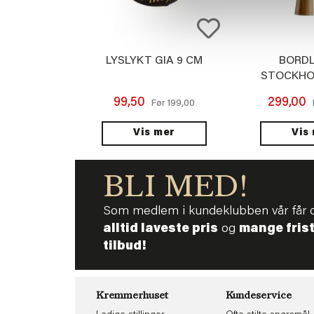
LYSLYKT GIA 9 CM
BORD
STOCKHO
99,50
299,00
199,00
Før
Vis mer
Vis
BLI MED!
Som medlem i kundeklubben vår får 
alltid laveste pris
og
mange fris
tilbud!
Kremmerhuset
Kundeservice