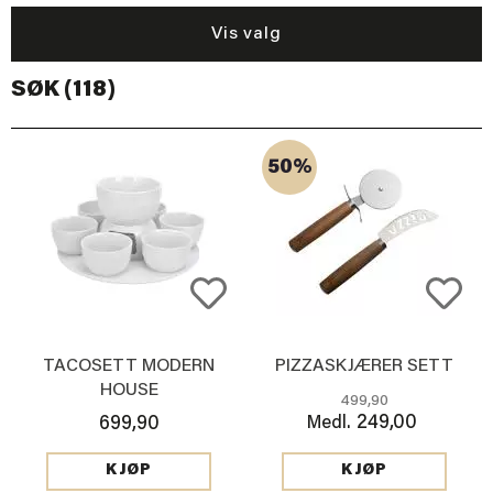
Vis valg
SØK (118)
50%
TACOSETT MODERN
PIZZASKJÆRER SETT
HOUSE
499,90
249,00
699,90
Medl.
KJØP
KJØP