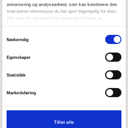
annonsering og analysearbeid, som kan kombinere den
med annen informasjon du har gjort tilgjengelig for dem,
FAT NORA 30 CM
FAT NORA 45 CM
eller som de har samlet inn gjennom din bruk av
349,00
499,00
tjenestene deres.
Samtykkevalg
KJØP
KJØP
Nødvendig
Egenskaper
Statistikk
Markedsføring
COASTER JUNE 6 STK
SERVIETTRING 2PK
GULL
Tillat alle
349,00
79,90