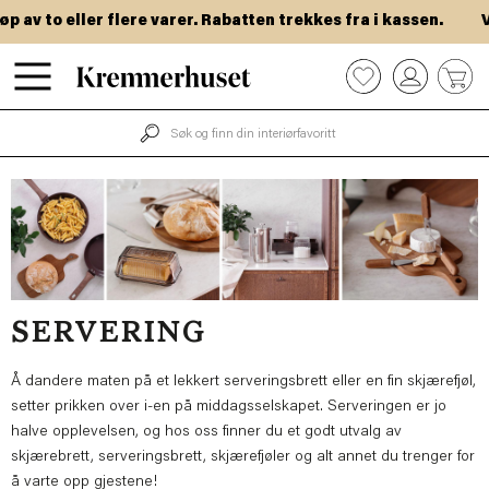
Hopp
to eller flere varer. Rabatten trekkes fra i kassen.
VIP-d
til
hovedinnhold
0
SERVERING
Å dandere maten på et lekkert serveringsbrett eller en fin skjærefjøl,
setter prikken over i-en på middagsselskapet. Serveringen er jo
halve opplevelsen, og hos oss finner du et godt utvalg av
skjærebrett, serveringsbrett, skjærefjøler og alt annet du trenger for
å varte opp gjestene!