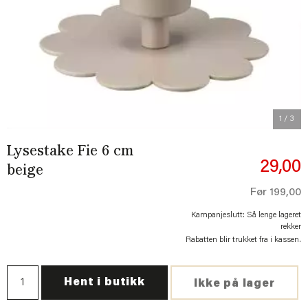
Previous
Next
1
/ 3
Lysestake Fie 6 cm
29,00
beige
Før
199,00
Kampanjeslutt: Så lenge lageret
rekker
Rabatten blir trukket fra i kassen.
Hent i butikk
Ikke på lager