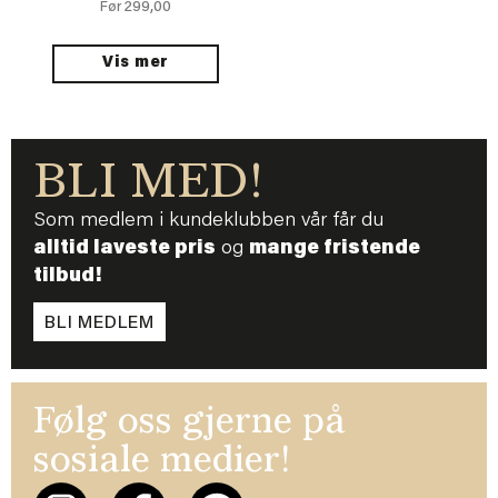
299,00
Før
Vis mer
BLI MED!
Som medlem i kundeklubben vår får du
alltid laveste pris
og
mange fristende
tilbud!
BLI MEDLEM
Følg oss gjerne på
sosiale medier!