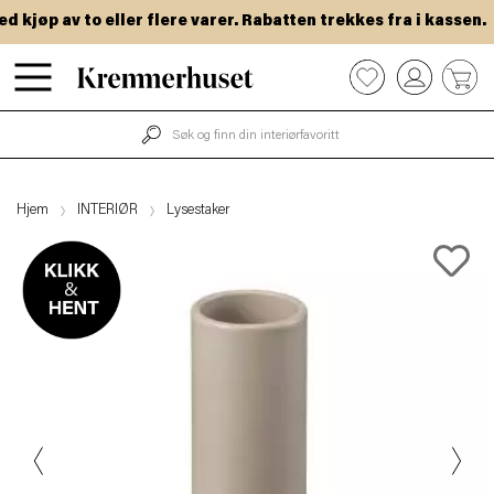
kjøp av to eller flere varer. Rabatten trekkes fra i kassen.
Hopp
0
til
hovedinnhold
Hjem
INTERIØR
Lysestaker