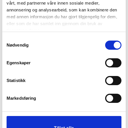
vårt, med partnerne våre innen sosiale medier,
annonsering og analysearbeid, som kan kombinere den
med annen informasjon du har gjort tilgjengelig for dem,
TELYSHOLDER FLORA
STILKBLOMST DAHLIA
eller som de har samlet inn gjennom din bruk av
5,5 CM GRØNN
70 CM ROSA
tjenestene deres.
23,97
Samtykkevalg
79,90
Før
Nødvendig
199,00
Vis mer
KJØP
Egenskaper
Statistikk
Markedsføring
Tillat alle
LYSESTAKE BLOMST
TELYSHOLDER FLORA