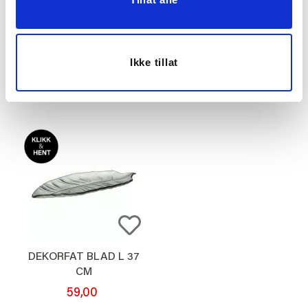
26 CM
5,5 CM BRUN
129,00
23,97
399,00
79,90
Før
Før
Ikke tillat
Vis mer
Vis mer
DEKORFAT BLAD L 37
CM
59,00