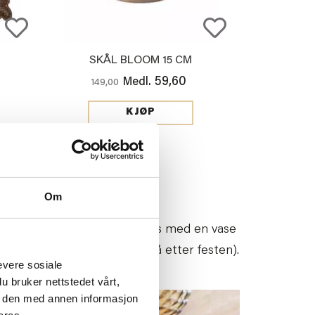
SKÅL BLOOM 15 CM
59,60
Medl.
149,00
KJØP
Om
n
girlander
over bordet toppes med en vase
ordet alltid ser fresh ut (også etter festen).
evere sosiale
u bruker nettstedet vårt,
e den med annen informasjon