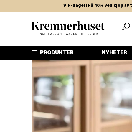
Hopp
VIP-dager! Få 40% ved kjøp av to eller flere v
til
hovedinnhold
PRODUKTER
NYHETER