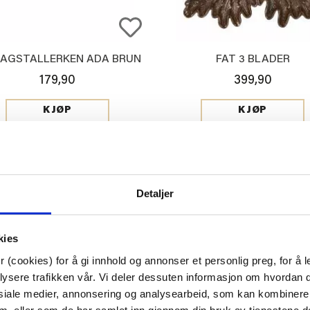
DAGSTALLERKEN ADA BRUN
FAT 3 BLADER
179,90
399,90
KJØP
KJØP
2. FÅ BORDET TIL Å BUGNE
Detaljer
lys og bugnende blomster og grønt. Lave
lyslykter
og e
kies
ir knallfint. Og du, en frodig og fargerik bukett gjør at b
 (cookies) for å gi innhold og annonser et personlig preg, for å l
lt setter sammen her.
lysere trafikken vår. Vi deler dessuten informasjon om hvordan d
siale medier, annonsering og analysearbeid, som kan kombiner