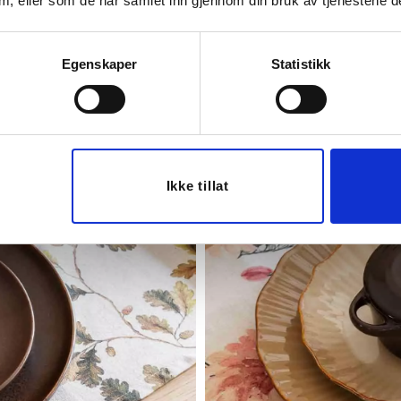
 dem, eller som de har samlet inn gjennom din bruk av tjenestene d
Egenskaper
Statistikk
Ikke tillat