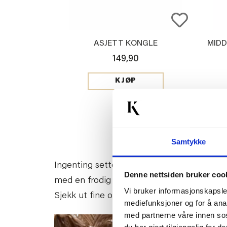
ASJETT KONGLE
MID
149,90
KJØP
Samtykke
Ingenting setter stemningen som levende 
Denne nettsiden bruker coo
med en frodig bukett. Vi garanterer at det bl
Vi bruker informasjonskapsler
Sjekk ut fine og
fargerike buketter
du enke
mediefunksjoner og for å ana
med partnerne våre innen so