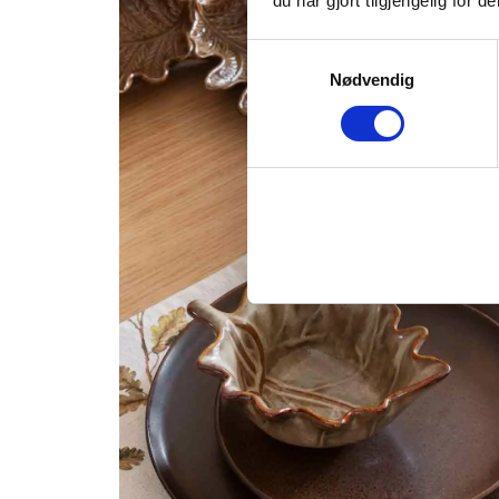
du har gjort tilgjengelig for
Samtykkevalg
Nødvendig