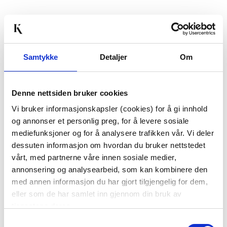
Last ned bilde
Samtykke
Detaljer
Om
Passer med
Denne nettsiden bruker cookies
Vi bruker informasjonskapsler (cookies) for å gi innhold
og annonser et personlig preg, for å levere sosiale
mediefunksjoner og for å analysere trafikken vår. Vi deler
dessuten informasjon om hvordan du bruker nettstedet
vårt, med partnerne våre innen sosiale medier,
annonsering og analysearbeid, som kan kombinere den
KOPP JUST BE YOU
KOPP LUX BEIGE
med annen informasjon du har gjort tilgjengelig for dem,
eller som de har samlet inn gjennom din bruk av
79,90
199,00
tjenestene deres.
Vis mer
KJØP
Samtykkevalg