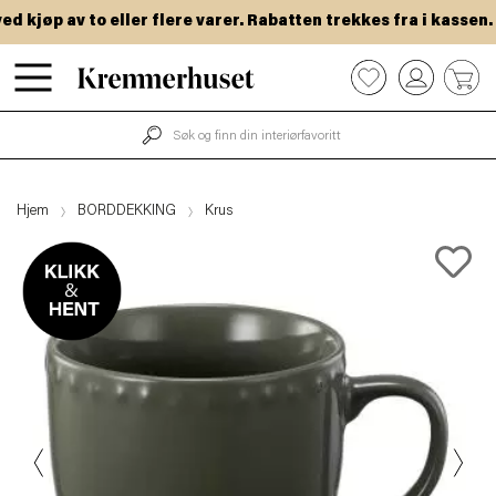
kjøp av to eller flere varer. Rabatten trekkes fra i kassen.
Hopp
0
til
hovedinnhold
Hjem
BORDDEKKING
Krus