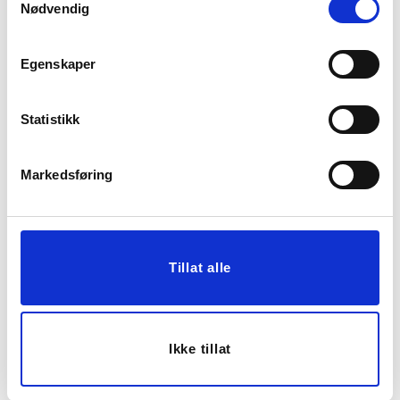
Nødvendig
67%
Egenskaper
Statistikk
Markedsføring
LYKKETEGNING - BRA
KOPP CILLE, BRUN
DAG 40 CL BLÅ
KUN PÅ NETT
119,00
39,00
299,00
Medl.
Tillat alle
KJØP
KJØP
Ikke tillat