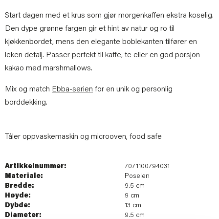
Start dagen med et krus som gjør morgenkaffen ekstra koselig.
Den dype grønne fargen gir et hint av natur og ro til
kjøkkenbordet, mens den elegante boblekanten tilfører en
leken detalj. Passer perfekt til kaffe, te eller en god porsjon
kakao med marshmallows.
Mix og match
Ebba-serien
for en unik og personlig
borddekking.
Tåler oppvaskemaskin og microoven, food safe
Artikkelnummer:
7071100794031
Materiale:
Poselen
Bredde:
9.5 cm
Høyde:
9 cm
Dybde:
13 cm
Diameter:
9.5 cm