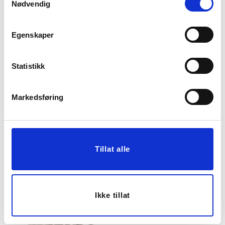
Nødvendig
Egenskaper
67%
Statistikk
Markedsføring
KOPP CILLE, BEIGE
KOPP LUX BURGUNDER
119,00
39,00
Medl.
199,00
Tillat alle
KJØP
KJØP
Ikke tillat