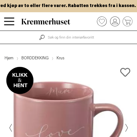
kjøp av to eller flere varer. Rabatten trekkes fra i kassen.
Hopp
0
til
hovedinnhold
Hjem
BORDDEKKING
Krus