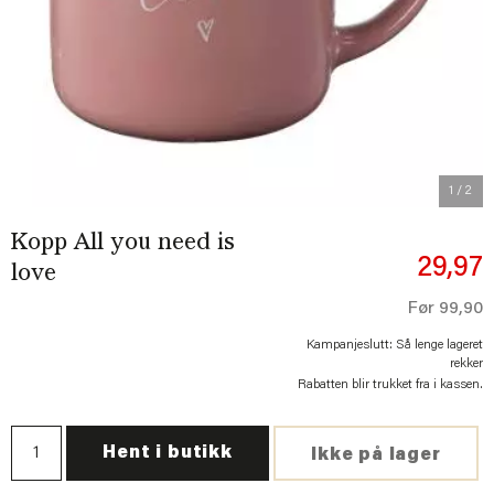
Previous
Next
1
/ 2
Kopp All you need is
29,97
love
Før
99,90
Kampanjeslutt: Så lenge lageret
rekker
Rabatten blir trukket fra i kassen.
Hent i butikk
Ikke på lager