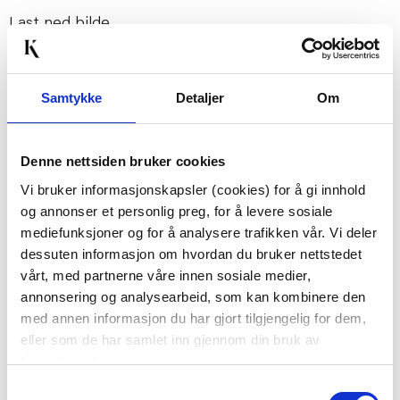
Last ned bilde
Passer med
Samtykke
Detaljer
Om
67%
Denne nettsiden bruker cookies
Vi bruker informasjonskapsler (cookies) for å gi innhold
og annonser et personlig preg, for å levere sosiale
mediefunksjoner og for å analysere trafikken vår. Vi deler
dessuten informasjon om hvordan du bruker nettstedet
vårt, med partnerne våre innen sosiale medier,
LYKKETEGNING -
KOPP CILLE, GRØNN
annonsering og analysearbeid, som kan kombinere den
BESTEFAR KRUS 40 CL
med annen informasjon du har gjort tilgjengelig for dem,
BEIGE
KUN PÅ NETT
eller som de har samlet inn gjennom din bruk av
119,00
39,00
299,00
Medl.
tjenestene deres.
Samtykkevalg
KJØP
KJØP