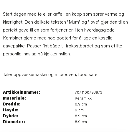
Start dagen med te eller kaffe i en kopp som sprer varme og
kjærlighet. Den delikate teksten "Mum" og "love" gjør den til en
perfekt gave til en som fortjener en liten hverdagsglede.
Kombiner gjerne med noe godteri for å lage en koselig
gavepakke. Passer fint både til frokostbordet og som et lite
personlig innslag på kjøkkenhyllen.
Tåler oppvaskemaskin og microoven, food safe
Artikkelnummer:
7071100793973
Materiale:
Keramikk
Bredde:
8.9 cm
Høyde:
9 cm
Dybde:
8.9 cm
Diameter:
8.9 cm