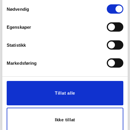
Samtykkevalg
Vis mer
KJØP
Nødvendig
Egenskaper
Statistikk
Markedsføring
TREBOLLE NICOLINE
KOPP THILDA
Ø20CM
499,00
79,00
Tillat alle
KJØP
KJØP
Ikke tillat