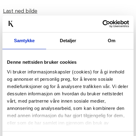
Last ned bilde
Passer med
Samtykke
Detaljer
Om
Denne nettsiden bruker cookies
Vi bruker informasjonskapsler (cookies) for å gi innhold
og annonser et personlig preg, for å levere sosiale
mediefunksjoner og for å analysere trafikken vår. Vi deler
dessuten informasjon om hvordan du bruker nettstedet
vårt, med partnerne våre innen sosiale medier,
SERVIETTRING 2PK
ASJETT THILDA 20 CM
annonsering og analysearbeid, som kan kombinere den
SORT
med annen informasjon du har gjort tilgjengelig for dem,
23,97
eller som de har samlet inn gjennom din bruk av
79,90
Før
99,00
tjenestene deres.