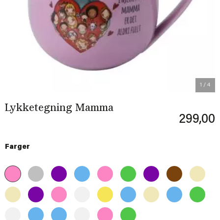
Previous
Next
1
/ 4
Lykketegning Mamma
299,00
Farger