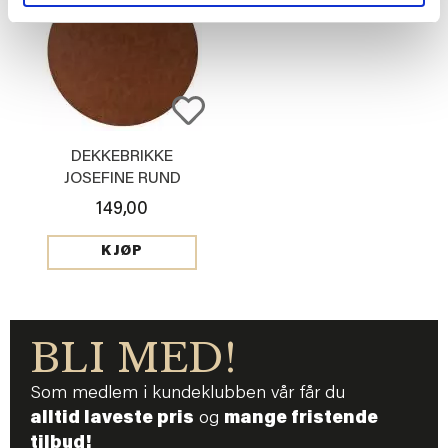
DEKKEBRIKKE
JOSEFINE RUND
COGNAC
149,00
KJØP
BLI MED!
Som medlem i kundeklubben vår får du
alltid laveste pris
og
mange fristende
tilbud!