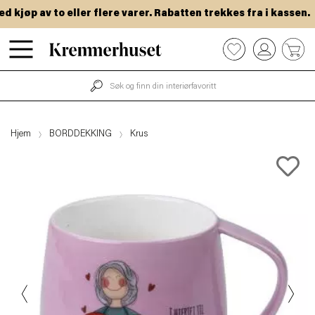
kjøp av to eller flere varer. Rabatten trekkes fra i kassen.
Hopp
0
til
hovedinnhold
Hjem
BORDDEKKING
Krus