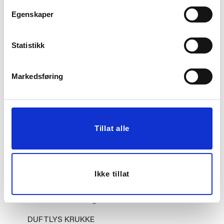
Egenskaper
Statistikk
PLEDD TARTAN
PUTETREKK VELUR
130X170 CM GRØNN
GRACE 48X48 CM
Markedsføring
499,00
399,00
KJØP
KJØP
Tillat alle
70%
Ikke tillat
DUFTLYS KRUKKE