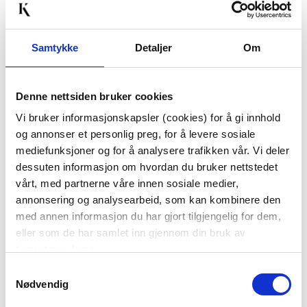
Samtykke
Detaljer
Om
Denne nettsiden bruker cookies
Vi bruker informasjonskapsler (cookies) for å gi innhold
og annonser et personlig preg, for å levere sosiale
PUTETREKK CHENILLE
PUTETREKK SAGA
mediefunksjoner og for å analysere trafikken vår. Vi deler
48X48 CM GRØNN
48X48 CM
dessuten informasjon om hvordan du bruker nettstedet
249,00
399,90
vårt, med partnerne våre innen sosiale medier,
annonsering og analysearbeid, som kan kombinere den
KJØP
KJØP
med annen informasjon du har gjort tilgjengelig for dem,
eller som de har samlet inn gjennom din bruk av
tjenestene deres.
Samtykkevalg
Nødvendig