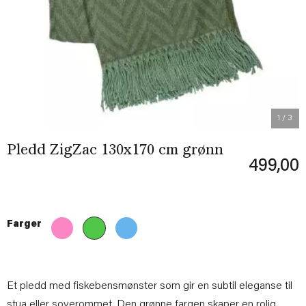
Previous
Next
1
/ 3
Pledd ZigZac 130x170 cm grønn
499,00
Farger
Et pledd med fiskebensmønster som gir en subtil eleganse til
stua eller soverommet. Den grønne fargen skaper en rolig