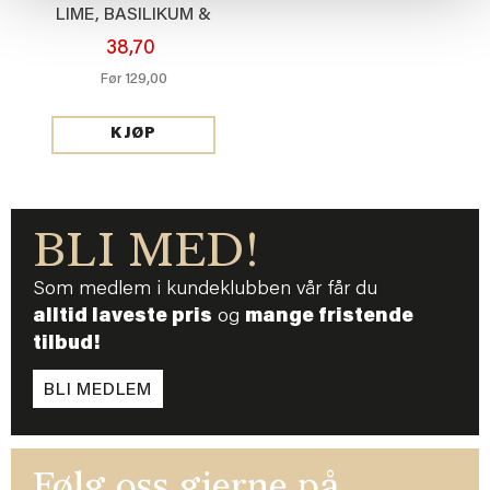
LIME, BASILIKUM &
MANDARIN
38,70
129,00
Før
KJØP
BLI MED!
Som medlem i kundeklubben vår får du
alltid laveste pris
og
mange fristende
tilbud!
BLI MEDLEM
Følg oss gjerne på