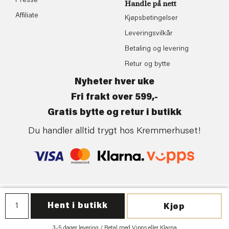
Presse
Handle på nett
Affiliate
Kjøpsbetingelser
Leveringsvilkår
Betaling og levering
Retur og bytte
Nyheter hver uke
Fri frakt over 599,-
Gratis bytte og retur i butikk
Du handler alltid trygt hos Kremmerhuset!
Personvern
| ©Kremmerhuset | Levert av:
Frontkom
Hent i butikk
Kjøp
3-5 dager levering / Betal med Vipps eller Klarna