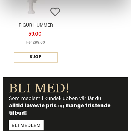
FIGUR HUMMER
59,00
299,00
Før
KJØP
BLI MED!
Som medlem i kundeklubben vår får du
alltid laveste pris
og
mange fristende
tilbud!
BLI MEDLEM