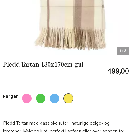
Previous
Next
1
/ 3
Pledd Tartan 130x170cm gul
499,00
Farger
Pledd Tartan med klassiske ruter i naturlige beige- og
jordtoner. Mykt og lunt, perfekt i sofaen eller over sengen for