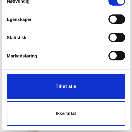
Nødvendig
Egenskaper
Statistikk
UTETEPPE SKAGEN
STRANDMATTE SIRI
120X180CM GRØNN
GRØNN
Markedsføring
119,70
99,00
399,00
499,00
Før
Før
Vis mer
Vis mer
Tillat alle
80%
Ikke tillat