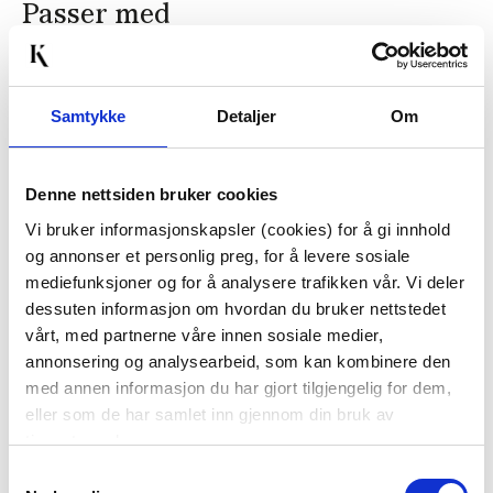
Passer med
80%
Samtykke
Detaljer
Om
Denne nettsiden bruker cookies
Vi bruker informasjonskapsler (cookies) for å gi innhold
og annonser et personlig preg, for å levere sosiale
SMYKKESKRIN CHLOE
PUTETREKK APPELSIN
D8CM
BRODERI 48X48CM
mediefunksjoner og for å analysere trafikken vår. Vi deler
dessuten informasjon om hvordan du bruker nettstedet
99,00
vårt, med partnerne våre innen sosiale medier,
499,00
Før
249,00
annonsering og analysearbeid, som kan kombinere den
med annen informasjon du har gjort tilgjengelig for dem,
KJØP
KJØP
eller som de har samlet inn gjennom din bruk av
tjenestene deres.
Samtykkevalg