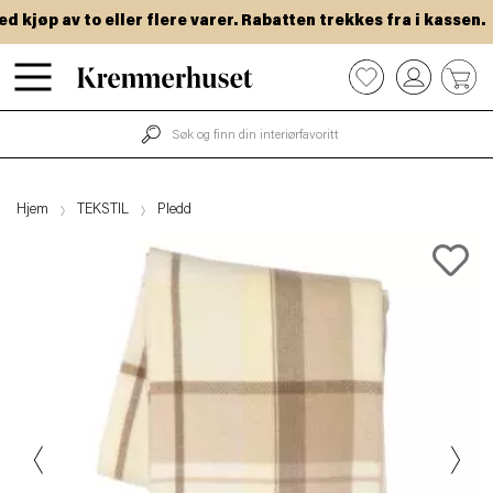
kjøp av to eller flere varer. Rabatten trekkes fra i kassen.
Hopp
0
til
hovedinnhold
Hjem
TEKSTIL
Pledd