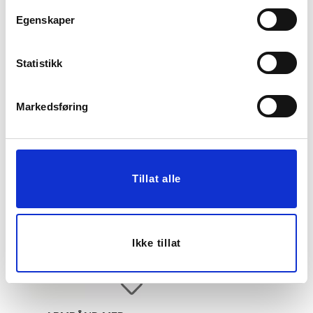
Egenskaper
Statistikk
TENNISARMBÅND,
ANKLET MED EMALJE,
MULTI
GULL
249,00
249,00
Markedsføring
199,20
199,20
Medl.
Medl.
KJØP
KJØP
Tillat alle
Ikke tillat