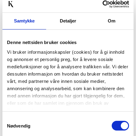
20%
20%
Samtykke
Detaljer
Om
Denne nettsiden bruker cookies
Vi bruker informasjonskapsler (cookies) for å gi innhold
TENNISARMBÅND,
ARMBÅND MED
og annonser et personlig preg, for å levere sosiale
JUSTERBART, SØLV
PERLER
mediefunksjoner og for å analysere trafikken vår. Vi deler
249,00
199,00
dessuten informasjon om hvordan du bruker nettstedet
199,20
159,20
Medl.
Medl.
vårt, med partnerne våre innen sosiale medier,
annonsering og analysearbeid, som kan kombinere den
KJØP
KJØP
med annen informasjon du har gjort tilgjengelig for dem,
eller som de har samlet inn gjennom din bruk av
tjenestene deres.
20%
20%
Samtykkevalg
Nødvendig