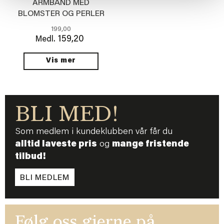
ARMBÅND MED
BLOMSTER OG PERLER
199,00
159,20
Medl.
Vis mer
BLI MED!
Som medlem i kundeklubben vår får du
alltid laveste pris
og
mange fristende
tilbud!
BLI MEDLEM
Følg oss gjerne på