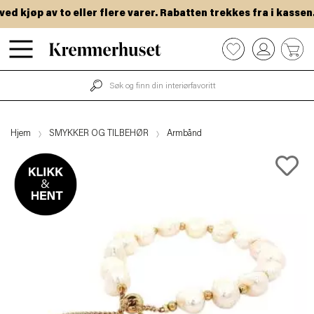
 kjøp av to eller flere varer. Rabatten trekkes fra i kassen.
Hopp
0
til
hovedinnhold
Hjem
SMYKKER OG TILBEHØR
Armbånd