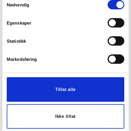
Nødvendig
20%
20%
Egenskaper
Statistikk
TENNISARMBÅND,
ANKLET MED EMALJE,
Markedsføring
MULTI
GULL
249,00
249,00
199,20
199,20
Medl.
Medl.
Tillat alle
KJØP
KJØP
20%
Ikke tillat