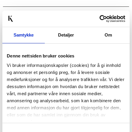
Passer med
Samtykke
Detaljer
Om
20%
20%
Denne nettsiden bruker cookies
Vi bruker informasjonskapsler (cookies) for å gi innhold
og annonser et personlig preg, for å levere sosiale
mediefunksjoner og for å analysere trafikken vår. Vi deler
ARMBÅND, ASTRO
ARMBÅND MED LYKKE-
dessuten informasjon om hvordan du bruker nettstedet
KLØVER, S
vårt, med partnerne våre innen sosiale medier,
199,00
199,00
annonsering og analysearbeid, som kan kombinere den
159,20
159,20
Medl.
Medl.
med annen informasjon du har gjort tilgjengelig for dem,
eller som de har samlet inn gjennom din bruk av
KJØP
KJØP
tjenestene deres.
Samtykkevalg