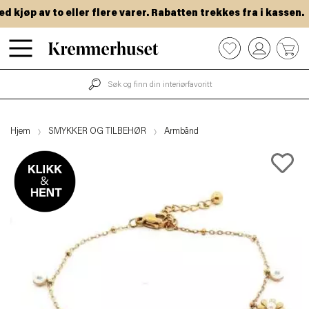
kjøp av to eller flere varer. Rabatten trekkes fra i kassen.
Hopp
0
til
hovedinnhold
Hjem
SMYKKER OG TILBEHØR
Armbånd