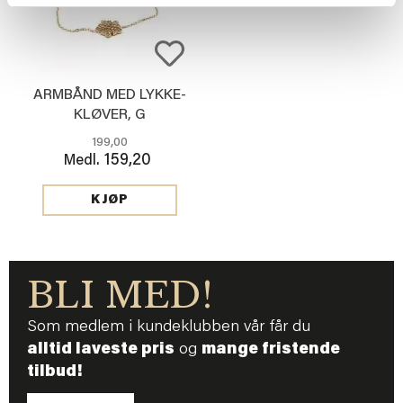
ARMBÅND MED LYKKE-
KLØVER, G
199,00
159,20
Medl.
KJØP
BLI MED!
Som medlem i kundeklubben vår får du
alltid laveste pris
og
mange fristende
tilbud!