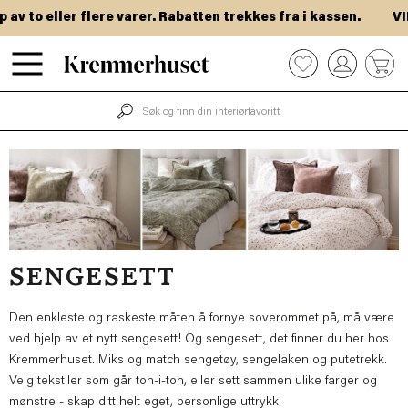
Hopp
 eller flere varer. Rabatten trekkes fra i kassen.
VIP-dag
til
hovedinnhold
0
SENGESETT
Den enkleste og raskeste måten å fornye soverommet på, må være
ved hjelp av et nytt sengesett! Og sengesett, det finner du her hos
Kremmerhuset. Miks og match sengetøy, sengelaken og putetrekk.
Velg tekstiler som går ton-i-ton, eller sett sammen ulike farger og
mønstre - skap ditt helt eget, personlige uttrykk.