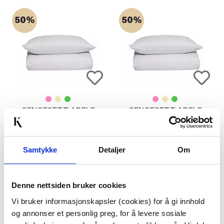
50%
50%
SENGESETT ADELE
SENGESETT ADELE
SATENG 140X220 CM,
SATENG 140X200 CM,
HVIT
HVIT
849,00
799,00
424,50
399,50
Medl.
Medl.
Samtykke
Detaljer
Om
KJØP
KJØP
Denne nettsiden bruker cookies
Vi bruker informasjonskapsler (cookies) for å gi innhold
50%
50%
og annonser et personlig preg, for å levere sosiale