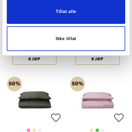
Tillat alle
SENGESETT ADELE
SENGESETT ADELE
SATENG 140X200 CM,
SATENG, 140X220 CM,
Ikke tillat
ROSA
BEIGE
799,00
849,00
399,50
424,50
Medl.
Medl.
KJØP
KJØP
50%
50%