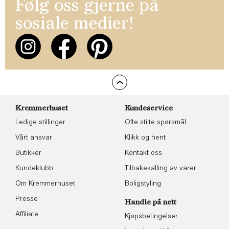
Følg oss gjerne på
sosiale medier!
Kremmerhuset
Kundeservice
Ledige stillinger
Ofte stilte spørsmål
Vårt ansvar
Klikk og hent
Butikker
Kontakt oss
Kundeklubb
Tilbakekalling av varer
Om Kremmerhuset
Boligstyling
Presse
Handle på nett
Affiliate
Kjøpsbetingelser