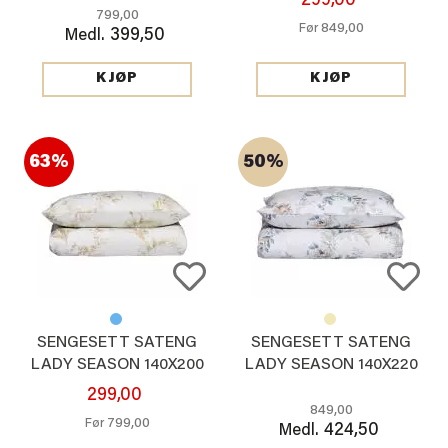
299,00
799,00
849,00
Før
399,50
Medl.
KJØP
KJØP
63%
50%
SENGESETT SATENG
SENGESETT SATENG
LADY SEASON 140X200
LADY SEASON 140X220
CM, BEIGE
CM, BLÅ
299,00
849,00
799,00
Før
424,50
Medl.