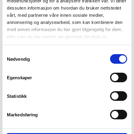
mediefunksjoner og for å analysere trafikken vår. Vi deler
dessuten informasjon om hvordan du bruker nettstedet
vårt, med partnerne våre innen sosiale medier,
annonsering og analysearbeid, som kan kombinere den
med annen informasjon du har gjort tilgjengelig for dem,
eller som de har samlet inn gjennom din bruk av
tjenestene deres.
SENGESETT ADELE
SENGESETT ADELE
SATENG 140X200 CM,
SATENG, 140X220 CM,
Samtykkevalg
Nødvendig
BEIGE
GRØNN
799,00
849,00
399,50
424,50
Medl.
Medl.
Egenskaper
KJØP
KJØP
Statistikk
50%
50%
Markedsføring