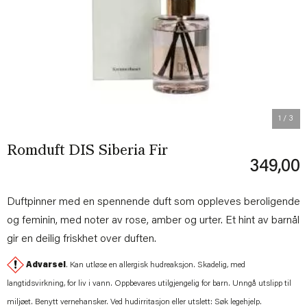
Previous
Next
1
/ 3
Romduft DIS Siberia Fir
349,00
Duftpinner med en spennende duft som oppleves beroligende
og feminin, med noter av rose, amber og urter. Et hint av barnål
gir en deilig friskhet over duften.
Advarsel
. Kan utløse en allergisk hudreaksjon. Skadelig, med
langtidsvirkning, for liv i vann. Oppbevares utilgjengelig for barn. Unngå utslipp til
miljøet. Benytt vernehansker. Ved hudirritasjon eller utslett: Søk legehjelp.