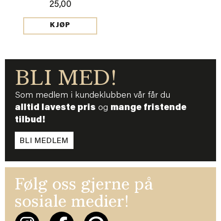
25,00
KJØP
BLI MED!
Som medlem i kundeklubben vår får du
alltid laveste pris
og
mange fristende
tilbud!
BLI MEDLEM
Følg oss gjerne på
sosiale medier!