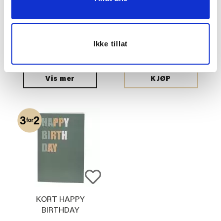
KORT I APPRECIATE
ROMDUFT DIS REFILL
Ikke tillat
YOU
AMBER MYSTIQUE
25,00
249,00
Vis mer
KJØP
KORT HAPPY
BIRTHDAY