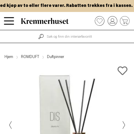
kjøp av to eller flere varer. Rabatten trekkes fra i kassen.
Hopp
0
til
hovedinnhold
Hjem
ROMDUFT
Duftpinner