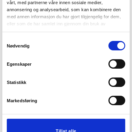
vårt, med partnerne våre innen sosiale medier,
annonsering og analysearbeid, som kan kombinere den
med annen informasjon du har gjort tilgjengelig for dem,
eller som de har samlet inn gjennom din bruk av
tjenestene deres.
Samtykkevalg
Nødvendig
ROMDUFT DIS
KORT THIS CALLS FOR
MIDNIGHT JASMINE
BUBBLES
Egenskaper
349,00
25,00
KJØP
KJØP
Statistikk
Markedsføring
Tillat alle