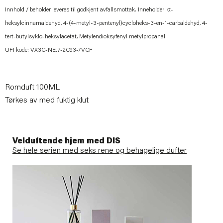
Innhold / beholder leveres til godkjent avfallsmottak. Inneholder: α-
heksylcinnamaldehyd, 4-(4-metyl-3-pentenyl)cycloheks-3-en-1-carbaldehyd, 4-
tert-butylsyklo-heksylacetat, Metylendioksyfenyl metylpropanal.
UFI kode: VX3C-NEJ7-2C93-7VCF
Romduft 100ML
Tørkes av med fuktig klut
Velduftende hjem med DIS
Se hele serien med seks rene og behagelige dufter