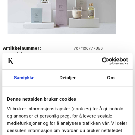
Artikkelnummer:
7071100777850
Materiale:
Glass/planteolje
Bredde:
7.5 cm
Høyde:
23.5 cm
Dybde:
7.5 cm
Samtykke
Detaljer
Om
Diameter:
6 cm
Last ned bilde
Denne nettsiden bruker cookies
Vi bruker informasjonskapsler (cookies) for å gi innhold
og annonser et personlig preg, for å levere sosiale
Passer med
mediefunksjoner og for å analysere trafikken vår. Vi deler
dessuten informasjon om hvordan du bruker nettstedet