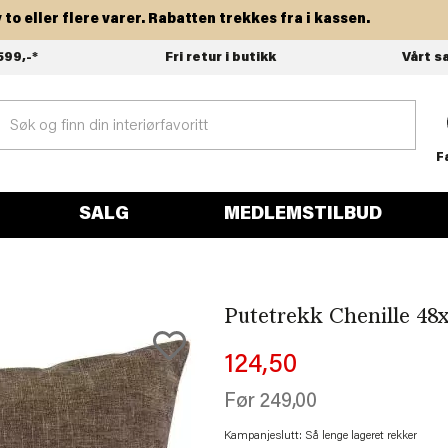
ler flere varer. Rabatten trekkes fra i kassen.
599,-*
Fri retur i butikk
Vårt s
F
SALG
MEDLEMSTILBUD
Putetrekk Chenille 48
124,50
Før
249,00
Kampanjeslutt: Så lenge lageret rekker