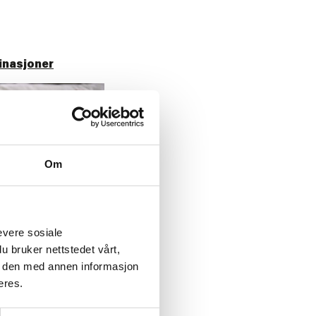
nasjoner
Om
evere sosiale
u bruker nettstedet vårt,
e den med annen informasjon
4
eres.