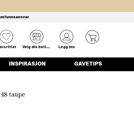
amfunnsansvar
0
avoritter
Velg din butikk
Logg inn
INSPIRASJON
GAVETIPS
x48 taupe