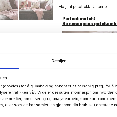
Elegant putetrekk i Chenille
Perfect match!
Se sesongens putekombi
Detaljer
kies
 (cookies) for å gi innhold og annonser et personlig preg, for å l
lysere trafikken vår. Vi deler dessuten informasjon om hvordan d
siale medier, annonsering og analysearbeid, som kan kombiner
Artikkelnummer:
707110079329
 dem, eller som de har samlet inn gjennom din bruk av tjenestene d
Materiale:
Polyester
Bredde:
48 cm
Dybde:
48 cm