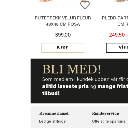
PUTETREKK VELUR FLEUR
PLEDD TART
48X48 CM ROSA
CM 
399,00
249,50
Vis
KJØP
BLI MED!
Som medlem i kundeklubben vår får 
alltid laveste pris
og
mange fris
tilbud!
Kremmerhuset
Kundeservice
Ledige stillinger
Ofte stilte spørsmål