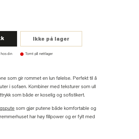
kk
Ikke på lager
 hos din
Tomt på nettlager
one som gir rommet en lun følelse. Perfekt til å
uter i sofaen. Kombiner med teksturer som ull
uttrykk som både er koselig og sofistikert.
ggspute
som gjør putene både komfortable og
 Kremmerhuset har høy fillpower og er fylt med