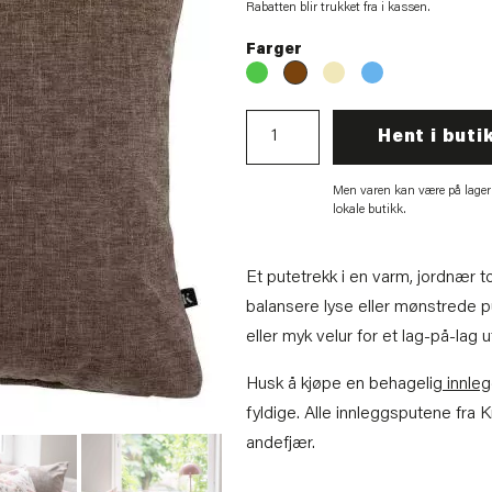
Rabatten blir trukket fra i kassen.
Farger
Hent i buti
Men varen kan være på lager
lokale butikk.
Et putetrekk i en varm, jordnær t
balansere lyse eller mønstrede p
eller myk velur for et lag-på-lag 
Husk å kjøpe en behagelig
innle
fyldige. Alle innleggsputene fra
andefjær.