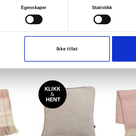
Egenskaper
Statistikk
Tips venner om dette
Last ned bilde
Ikke tillat