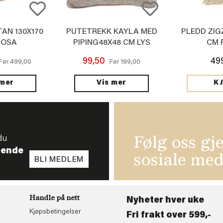
AN 130X170
PUTETREKK KAYLA MED
PLEDD ZIG
ROSA
PIPING48X48 CM LYS
CM 
BEIGE
99,50
49
499,00
199,00
Før
Før
 mer
Vis mer
K
du
Følg oss gj
tende
sosiale med
BLI MEDLEM
Handle på nett
Nyheter hver uke
Kjøpsbetingelser
Fri frakt over 599,-