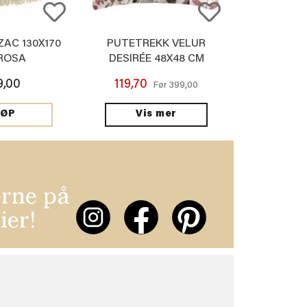
ZAC 130X170
PUTETREKK VELUR
ROSA
DESIRÉE 48X48 CM
9,00
119,70
399,00
Før
Vis mer
JØP
erne på
ier!