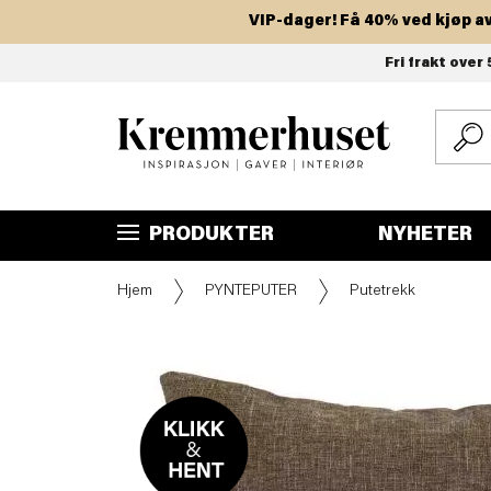
VIP-dager! Få 40% ved kjøp av to el
Hopp
Fri frakt over 
til
hovedinnhold
PRODUKTER
NYHETER
Hjem
PYNTEPUTER
Putetrekk