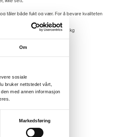
er, ikke sett.
 og tåler både fukt og vær. For å bevare kvaliteten
re den tørt/inne utenfor sesong.
tol. Maximum vektbelastning 110 kg
t av tørr klut
Om
e denne varen.
0
evere sosiale
u bruker nettstedet vårt,
e den med annen informasjon
eres.
Markedsføring