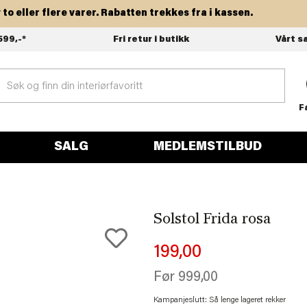
ller flere varer. Rabatten trekkes fra i kassen.
599,-*
Fri retur i butikk
Vårt s
F
SALG
MEDLEMSTILBUD
Solstol Frida rosa
199,00
Før
999,00
Kampanjeslutt: Så lenge lageret rekker