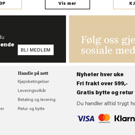
Vis mer
ØP
K
du
Følg oss gj
tende
sosiale med
BLI MEDLEM
Handle på nett
Nyheter hver uke
Kjøpsbetingelser
Fri frakt over 599,-
Leveringsvilkår
Gratis bytte og retur 
Betaling og levering
Du handler alltid trygt
rer
Retur og bytte