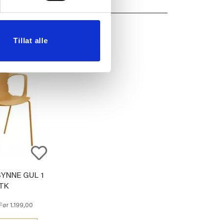
Tillat alle
YNNE GUL 1
TK
1.199,00
Før