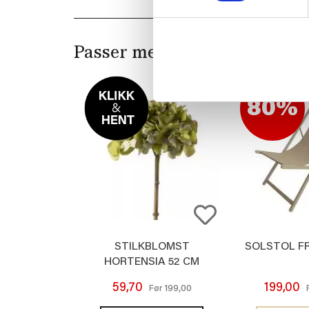
Passer med
80%
STILKBLOMST
SOLSTOL F
HORTENSIA 52 CM
GRØNN
59,70
199,00
199,00
Før