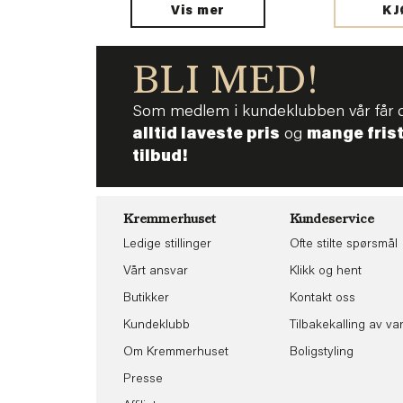
Vis mer
KJ
BLI MED!
Som medlem i kundeklubben vår får 
alltid laveste pris
og
mange fris
tilbud!
Kremmerhuset
Kundeservice
Ledige stillinger
Ofte stilte spørsmål
Vårt ansvar
Klikk og hent
Butikker
Kontakt oss
Kundeklubb
Tilbakekalling av va
Om Kremmerhuset
Boligstyling
Presse