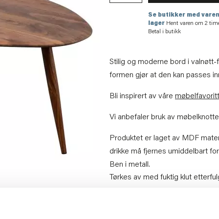
Se butikker med varen
lager
Hent varen om 2 tim
Betal i butikk
Stilig og moderne bord i valnøtt-
formen gjør at den kan passes in
Bli inspirert av våre
møbelfavorit
Vi anbefaler bruk av møbelknotte
Produktet er laget av MDF materi
drikke må fjernes umiddelbart for 
Ben i metall.
Tørkes av med fuktig klut etterfulg
NB! Fri frakt gjelder ikk