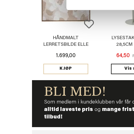
HÅNDMALT
LYSESTAK
LERRETSBILDE ELLE
28,5CM
1.699,00
64,50
Vis
KJØP
BLI MED!
Som medlem i kundeklubben vår får 
alltid laveste pris
og
mange fris
tilbud!