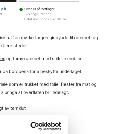
 på
Over 10 på nettlager
er
3-5 dager levering
Betal med Vipps eller Klarna
finish. Den mørke fargen gir dybde til rommet, og
n flere steder.
ter
, og forny rommet med stilfulle møbler.
r på bordbena for å beskytte underlaget.
ale som er trukket med folie. Rester fra mat og
å unngå at overflaten blir ødelagt.
t av tørr klut
e denne varen.