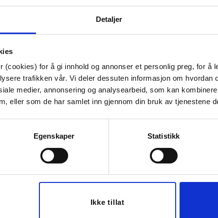
Artikkelnummer:
707110078137
Bredde:
80 cm
Detaljer
Høyde:
45 cm
Dybde:
95 cm
Tips venner om dette
kies
 (cookies) for å gi innhold og annonser et personlig preg, for å l
lysere trafikken vår. Vi deler dessuten informasjon om hvordan d
siale medier, annonsering og analysearbeid, som kan kombiner
 dem, eller som de har samlet inn gjennom din bruk av tjenestene d
Last ned bilde
Egenskaper
Statistikk
Ikke tillat