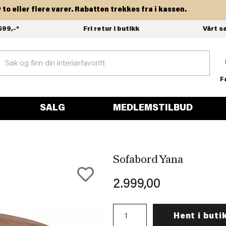
eller flere varer. Rabatten trekkes fra i kassen.
599,-*
Fri retur i butikk
Vårt s
F
SALG
MEDLEMSTILBUD
Sofabord Yana
2.999,00
Hent i buti