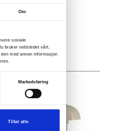
6
Om
evere sosiale
u bruker nettstedet vårt,
e den med annen informasjon
eres.
Markedsføring
Tillat alle