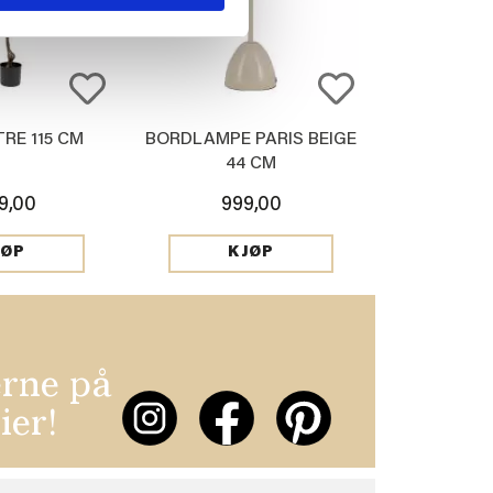
RE 115 CM
BORDLAMPE PARIS BEIGE
44 CM
99,00
999,00
JØP
KJØP
erne på
ier!