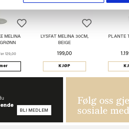
E MELINA
LYSFAT MELINA 30CM,
PLANTE T
 GRØNN
BEIGE
199,00
1.1
129,00
Før
 mer
KJØP
K
du
Følg oss gj
tende
sosiale med
BLI MEDLEM