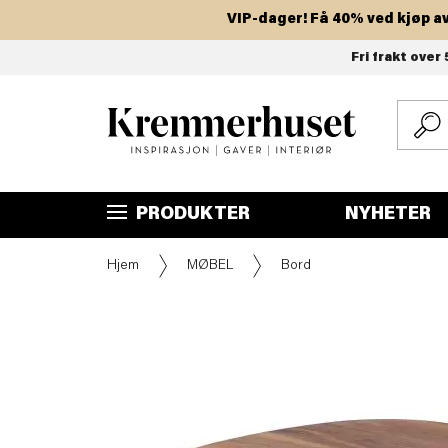
VIP-dager! Få 40% ved kjøp av to 
Hopp
Fri frakt over 
til
hovedinnhold
PRODUKTER
NYHETER
Hjem
MØBEL
Bord