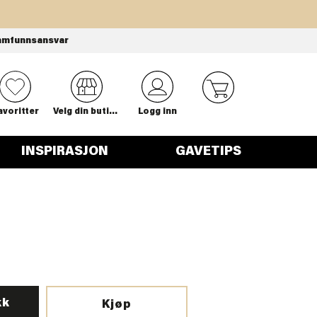
amfunnsansvar
0
avoritter
Velg din butikk
Logg inn
INSPIRASJON
GAVETIPS
kk
Kjøp