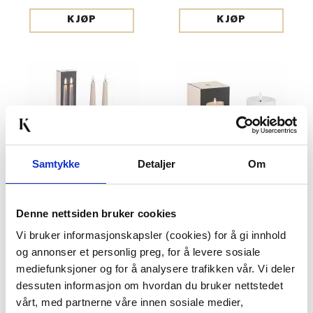
KJØP
KJØP
Samtykke
Detaljer
Om
KRONELYS LED 2 PK 26,5
KUBBELYS LED 12,5CM
Denne nettsiden bruker cookies
CM TAUPE
HVIT
Vi bruker informasjonskapsler (cookies) for å gi innhold
349,90
219,00
og annonser et personlig preg, for å levere sosiale
mediefunksjoner og for å analysere trafikken vår. Vi deler
KJØP
KJØP
dessuten informasjon om hvordan du bruker nettstedet
vårt, med partnerne våre innen sosiale medier,