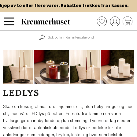
Hopp
 av to eller flere varer. Rabatten trekkes fra i kassen.
VI
til
hovedinnhold
0
LEDLYS
Skap en koselig atmosfære i hjemmet ditt, uten bekymringer og med
stil, med våre LED-lys på batteri. En naturtro flamme i en varm
hvitfarge gir en innbydende og lun stemning Lysene er lag med en
voksfinish for et autentisk utseende. Ledlys er perfekte for alle
anledninger som middager, bryllup, fester og hvor som helst du