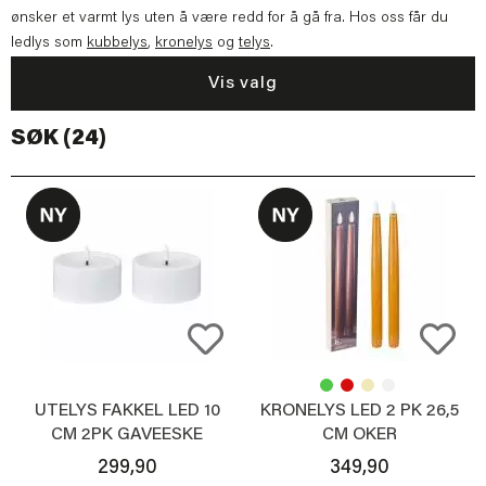
ønsker et varmt lys uten å være redd for å gå fra. Hos oss får du
ledlys som
kubbelys
,
kronelys
og
telys
.
Vis valg
SØK (24)
UTELYS FAKKEL LED 10
KRONELYS LED 2 PK 26,5
CM 2PK GAVEESKE
CM OKER
M/KONTROLL
299,90
349,90