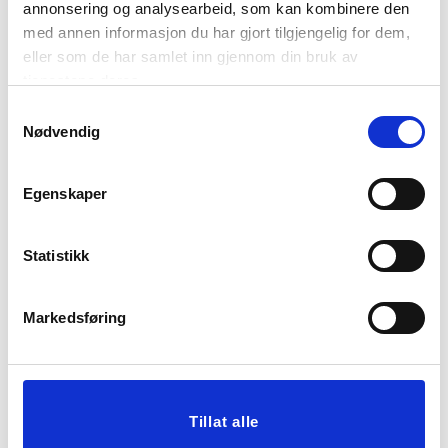
annonsering og analysearbeid, som kan kombinere den
med annen informasjon du har gjort tilgjengelig for dem,
eller som de har samlet inn gjennom din bruk av
tjenestene deres.
Samtykkevalg
Nødvendig
Egenskaper
KUBBELYS LED 10CM
KUBBELYS LED 10CM
MØRK GRØNN
BORDEAUX
Statistikk
199,90
199,00
KJØP
KJØP
Markedsføring
Tillat alle