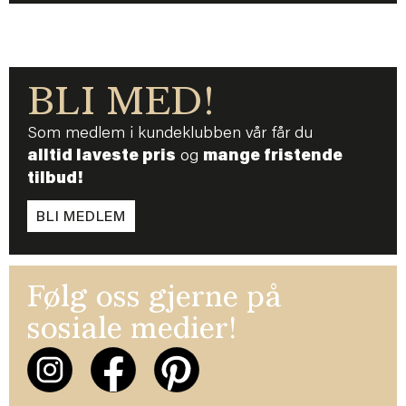
BLI MED!
Som medlem i kundeklubben vår får du
alltid laveste pris
og
mange fristende
tilbud!
BLI MEDLEM
Følg oss gjerne på
sosiale medier!