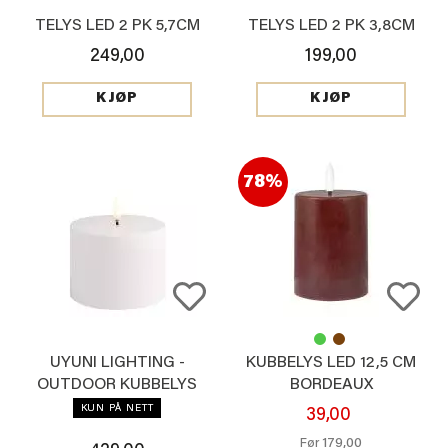
TELYS LED 2 PK 5,7CM
TELYS LED 2 PK 3,8CM
249,00
199,00
KJØP
KJØP
78%
UYUNI LIGHTING -
KUBBELYS LED 12,5 CM
OUTDOOR KUBBELYS
BORDEAUX
HVIT 7,8CM
KUN PÅ NETT
39,00
179,00
Før