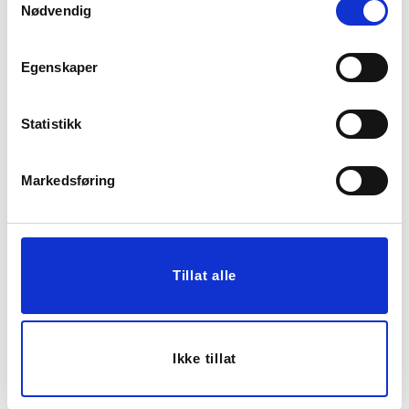
Nødvendig
Egenskaper
Statistikk
SERVIETTRING VIOLA
VINKJØLER JANE TIL 2
FLASKER
Markedsføring
10,00
119,00
Før
399,00
Vis mer
Vis mer
Tillat alle
30%
Ikke tillat