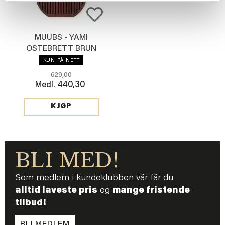
MUUBS - YAMI
OSTEBRETT BRUN
KUN PÅ NETT
629,00
440,30
Medl.
KJØP
BLI MED!
Som medlem i kundeklubben vår får du
alltid laveste pris
og
mange fristende
tilbud!
BLI MEDLEM