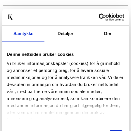
Passer med
Samtykke
Detaljer
Om
Denne nettsiden bruker cookies
Vi bruker informasjonskapsler (cookies) for å gi innhold
og annonser et personlig preg, for å levere sosiale
mediefunksjoner og for å analysere trafikken vår. Vi deler
FAT NORA 45 CM
LEA STRING
dessuten informasjon om hvordan du bruker nettstedet
BRØDKURV I ESKE
vårt, med partnerne våre innen sosiale medier,
Ø25CM
499,00
299,90
annonsering og analysearbeid, som kan kombinere den
med annen informasjon du har gjort tilgjengelig for dem,
KJØP
KJØP
eller som de har samlet inn gjennom din bruk av
tjenestene deres.
Samtykkevalg