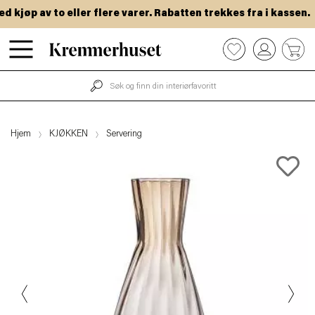
kjøp av to eller flere varer. Rabatten trekkes fra i kassen.
Hopp
0
til
hovedinnhold
Hjem
KJØKKEN
Servering