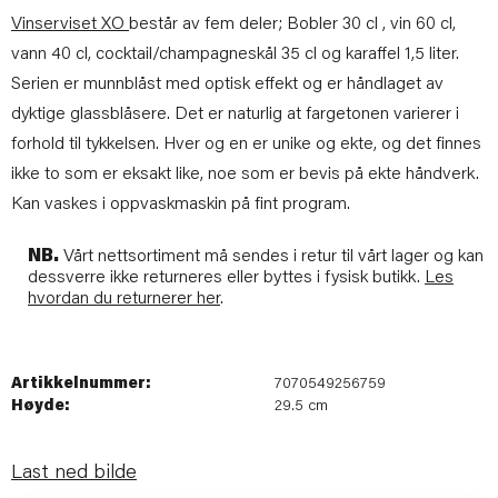
Vinserviset XO
består av fem deler; Bobler 30 cl , vin 60 cl,
vann 40 cl, cocktail/champagneskål 35 cl og karaffel 1,5 liter.
Serien er munnblåst med optisk effekt og er håndlaget av
dyktige glassblåsere. Det er naturlig at fargetonen varierer i
forhold til tykkelsen. Hver og en er unike og ekte, og det finnes
ikke to som er eksakt like, noe som er bevis på ekte håndverk.
Kan vaskes i oppvaskmaskin på fint program.
NB.
Vårt nettsortiment må sendes i retur til vårt lager og kan
dessverre ikke returneres eller byttes i fysisk butikk.
Les
hvordan du returnerer her
.
Artikkelnummer:
7070549256759
Høyde:
29.5 cm
Last ned bilde