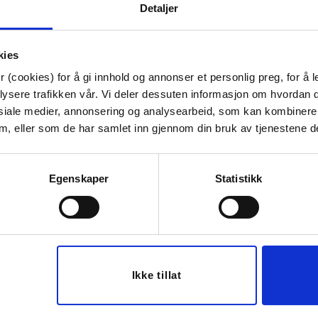
Detaljer
Materiale:
Glass
Høyde:
27 cm
kies
Tips venner om dette
 (cookies) for å gi innhold og annonser et personlig preg, for å l
lysere trafikken vår. Vi deler dessuten informasjon om hvordan d
siale medier, annonsering og analysearbeid, som kan kombiner
 dem, eller som de har samlet inn gjennom din bruk av tjenestene d
Last ned bilde
Egenskaper
Statistikk
30%
Ikke tillat