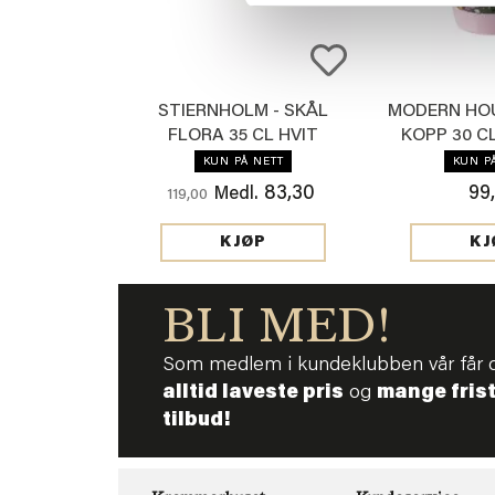
STIERNHOLM - SKÅL
MODERN HOU
FLORA 35 CL HVIT
KOPP 30 C
KUN PÅ NETT
KUN P
83,30
99
Medl.
119,00
KJØP
KJ
BLI MED!
Som medlem i kundeklubben vår får 
alltid laveste pris
og
mange fris
tilbud!