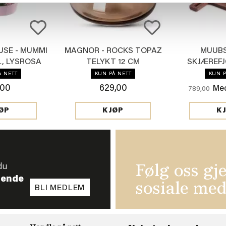
SE - MUMMI
MAGNOR - ROCKS TOPAZ
MUUBS
L, LYSROSA
TELYKT 12 CM
SKJÆREFJ
Å NETT
KUN PÅ NETT
KUN P
,00
629,00
Med
789,00
ØP
KJØP
K
du
Følg oss gj
tende
sosiale med
BLI MEDLEM