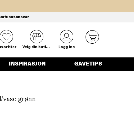
amfunnsansvar
0
avoritter
Velg din butikk
Logg inn
INSPIRASJON
GAVETIPS
l/vase grønn