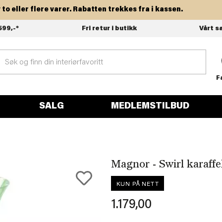
eller flere varer. Rabatten trekkes fra i kassen.
599,-*
Fri retur i butikk
Vårt s
F
SALG
MEDLEMSTILBUD
Magnor - Swirl karaffe
KUN PÅ NETT
1.179,00