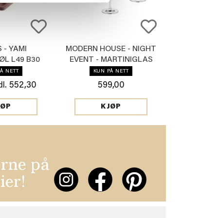
 - YAMI
MODERN HOUSE - NIGHT
ØL L49 B30
EVENT - MARTINIGLAS
Å NETT
KUN PÅ NETT
552,30
599,00
l.
JØP
KJØP
erne på
ier!