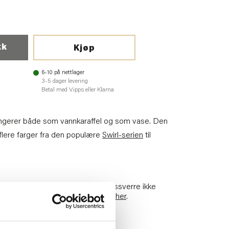
kk
Kjøp
6-10 på nettlager
3-5 dager levering
Betal med Vipps eller Klarna
ungerer både som vannkaraffel og som vase. Den
 flere farger fra den populære
Swirl-serien
til
es i retur til vårt lager og kan dessverre ikke
butikk.
Les hvordan du returnerer her
.
30