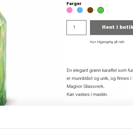
Farger
Hent i buti
Kun tilgjengelig på nett
En elegant grønn karaffel som f
er munnblåst og unik, og finnes i
Magnor Glassverk.
Kan vaskes i maskin.
NB.
Vårt nettsortiment må send
returneres eller byttes i fysisk 
Artikkelnummer:
70705491510