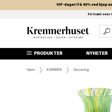
VIP-dager! Få 40% ved kjøp av to 
Hopp
Fri frakt over 
til
hovedinnhold
PRODUKTER
NYHETER
Hjem
KJØKKEN
Servering