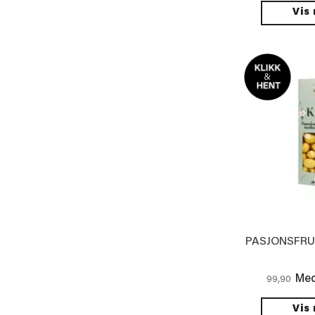
Vis
PASJONSFR
Med
99,90
Vis