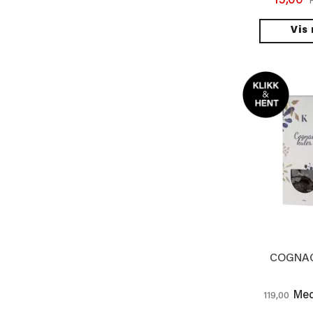
15,00
Vis
COGNAC
Med
119,00