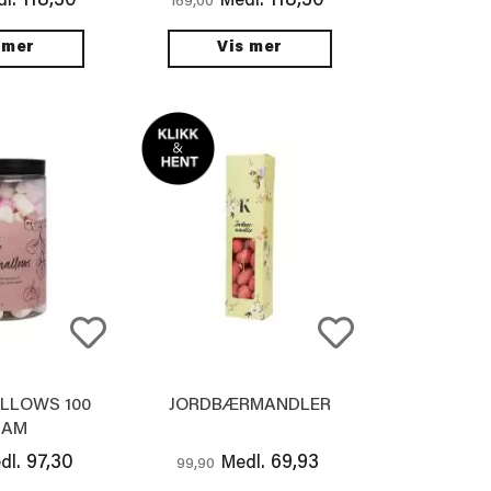
118,30
118,30
l.
Medl.
169,00
 mer
Vis mer
LLOWS 100
JORDBÆRMANDLER
RAM
97,30
69,93
dl.
Medl.
99,90