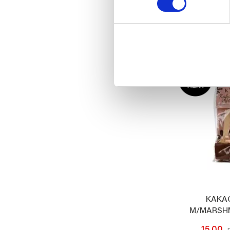
Med
149,00
KJ
KAKA
M/MARSH