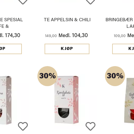
E SPESIAL
TE APPELSIN & CHILI
BRINGEBÆR
FE &
LA
OLADE GULL
174,30
104,30
l.
Medl.
Me
149,00
109,00
ØP
KJØP
K
30%
30%