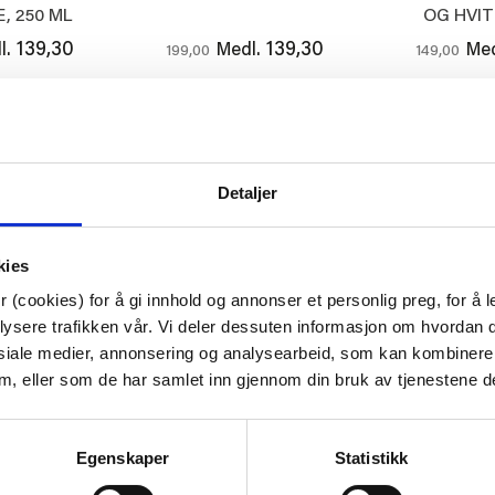
E, 250 ML
OG HVI
139,30
139,30
l.
Medl.
Med
199,00
149,00
ØP
KJØP
K
Detaljer
30%
kies
 (cookies) for å gi innhold og annonser et personlig preg, for å l
lysere trafikken vår. Vi deler dessuten informasjon om hvordan d
siale medier, annonsering og analysearbeid, som kan kombiner
 dem, eller som de har samlet inn gjennom din bruk av tjenestene d
Egenskaper
Statistikk
 BAKKE
HALVOR BAKKE SORT
FUDGE MED
 SALTMIX
PEPPER
HAV