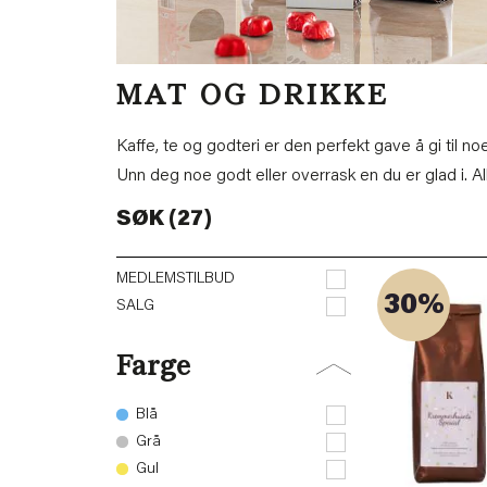
MAT OG DRIKKE
Kaffe, te og godteri er den perfekt gave å gi til no
Unn deg noe godt eller overrask en du er glad i. Allti
SØK (27)
MEDLEMSTILBUD
30%
SALG
Farge
Blå
Grå
Gul