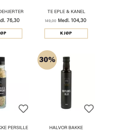
DEHJERTER
TE EPLE & KANEL
76,30
104,30
dl.
Medl.
149,00
JØP
KJØP
30%
KE PERSILLE
HALVOR BAKKE