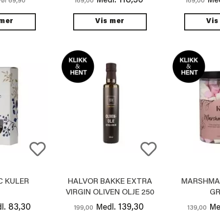
118,30
Medl.
Med
69,90
169,00
169,00
Før
 mer
Vis mer
Vis
 KULER
HALVOR BAKKE EXTRA
MARSHMA
VIRGIN OLIVEN OLJE 250
G
ML
83,30
139,30
l.
Medl.
Me
199,00
139,00