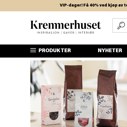
Hopp
VIP-dager! Få 40% ved kjøp av to eller 
til
hovedinnhold
PRODUKTER
NYHETER