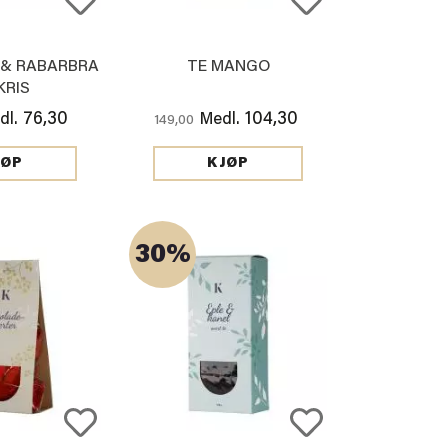
 & RABARBRA
TE MANGO
KRIS
76,30
104,30
dl.
Medl.
149,00
JØP
KJØP
30%