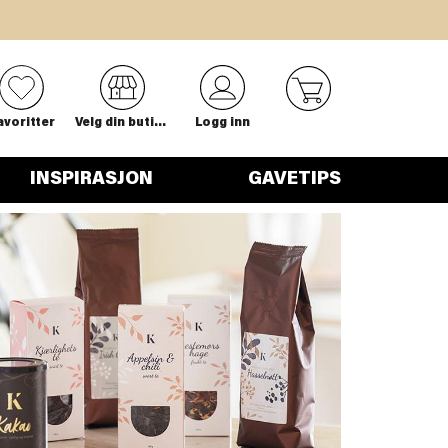
0
avoritter
Velg din butikk
Logg inn
INSPIRASJON
GAVETIPS