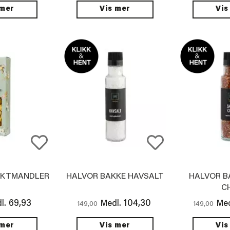
 mer
Vis mer
Vis
UKTMANDLER
HALVOR BAKKE HAVSALT
HALVOR B
CH
69,93
104,30
l.
Medl.
Med
149,00
149,00
 mer
Vis mer
Vis