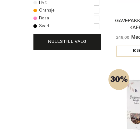
Hvit
Oransje
Rosa
GAVEPAKK
Svart
KAF
HJERTESJOK
Med
249,00
NULLSTILL VALG
KJ
30%