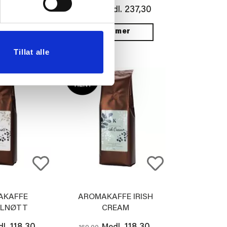
83,30
237,30
l.
Medl.
339,00
 mer
Vis mer
Tillat alle
AKAFFE
AROMAKAFFE IRISH
ELNØTT
CREAM