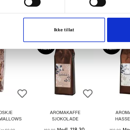
104,30
104,30
l.
Medl.
Med
149,00
119,00
Vis
ØP
KJØP
Ikke tillat
OSKJE
AROMAKAFFE
AROM
MALLOWS
SJOKOLADE
HASS