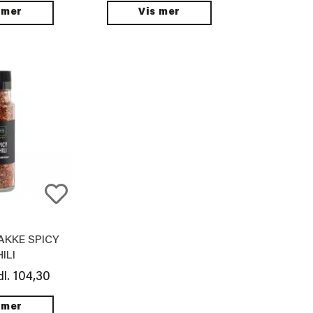
 mer
Vis mer
AKKE SPICY
ILI
104,30
l.
 mer