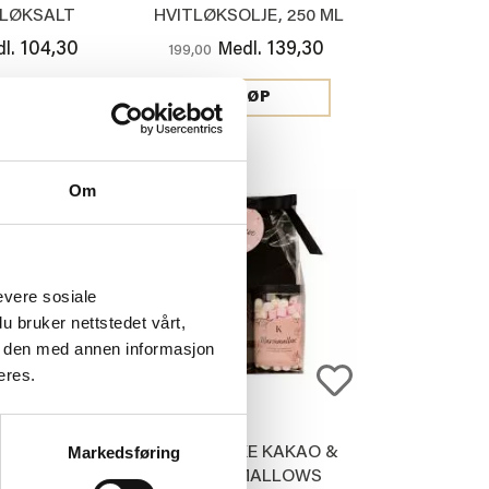
TLØKSALT
HVITLØKSOLJE, 250 ML
104,30
139,30
l.
Medl.
199,00
JØP
KJØP
Om
evere sosiale
u bruker nettstedet vårt,
e den med annen informasjon
eres.
Markedsføring
 KARAMELL &
GAVEPAKKE KAKAO &
SALT
MARSHMALLOWS