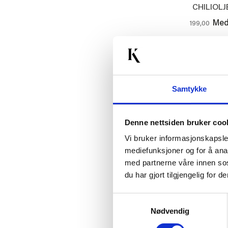
CHILIOLJ
Med
199,00
KJ
Samtykke
30%
Denne nettsiden bruker coo
Vi bruker informasjonskapsler
mediefunksjoner og for å ana
med partnerne våre innen so
du har gjort tilgjengelig for
Samtykkevalg
Nødvendig
HALVOR
PROVENCE