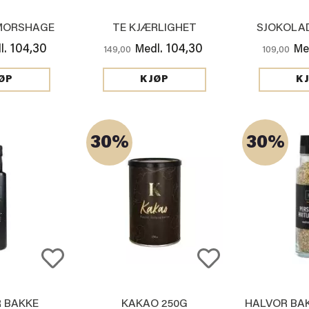
MORSHAGE
TE KJÆRLIGHET
SJOKOLA
104,30
104,30
l.
Medl.
Me
149,00
109,00
ØP
KJØP
K
30%
30%
 BAKKE
KAKAO 250G
HALVOR BAK