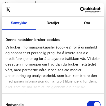
Passer med
Samtykke
Detaljer
Om
Denne nettsiden bruker cookies
Vi bruker informasjonskapsler (cookies) for å gi innhold
og annonser et personlig preg, for å levere sosiale
TEKLYPE TEKANNE
MODERN HOUSE - ICE -
mediefunksjoner og for å analysere trafikken vår. Vi deler
ISBITFORM
dessuten informasjon om hvordan du bruker nettstedet
KUN PÅ NETT
vårt, med partnerne våre innen sosiale medier,
79,90
249,00
annonsering og analysearbeid, som kan kombinere den
med annen informasjon du har gjort tilgjengelig for dem,
KJØP
KJØP
eller som de har samlet inn gjennom din bruk av
tjenestene deres.
Samtykkevalg
50%
Nødvendig