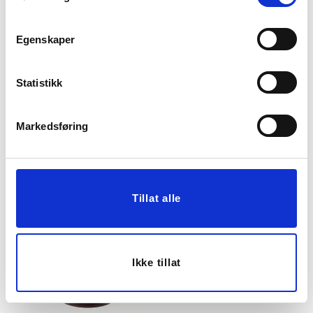
Egenskaper
Statistikk
REDSKAPSETT
GRYTE SCANDI 1,6 L
SCANDI KOK & STEK, 4
BRUN
Markedsføring
DELER, BEIGE
499,00
899,90
249,00
449,00
Medl.
Medl.
Vis mer
KJØP
Tillat alle
Ikke tillat