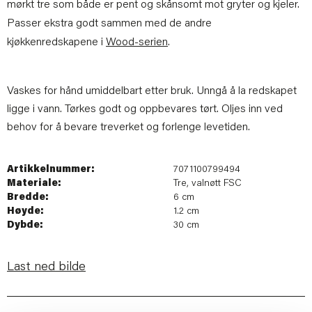
mørkt tre som både er pent og skånsomt mot gryter og kjeler.
Passer ekstra godt sammen med de andre
kjøkkenredskapene i
Wood-serien
.
Vaskes for hånd umiddelbart etter bruk. Unngå å la redskapet
ligge i vann. Tørkes godt og oppbevares tørt. Oljes inn ved
behov for å bevare treverket og forlenge levetiden.
Artikkelnummer:
7071100799494
Materiale:
Tre, valnøtt FSC
Bredde:
6 cm
Høyde:
1.2 cm
Dybde:
30 cm
Last ned bilde