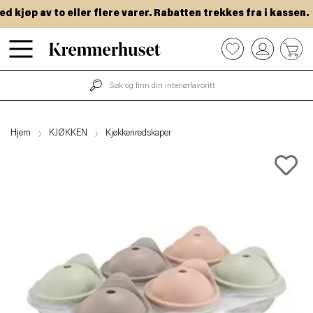
kjøp av to eller flere varer. Rabatten trekkes fra i kassen.
Hopp
0
til
hovedinnhold
Hjem
KJØKKEN
Kjøkkenredskaper