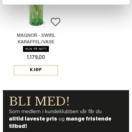
MAGNOR - SWIRL
KARAFFEL/VASE
GRØNN
KUN PÅ NETT
1.179,00
KJØP
BLI MED!
Som medlem i kundeklubben vår får du
alltid laveste pris
og
mange fristende
tilbud!