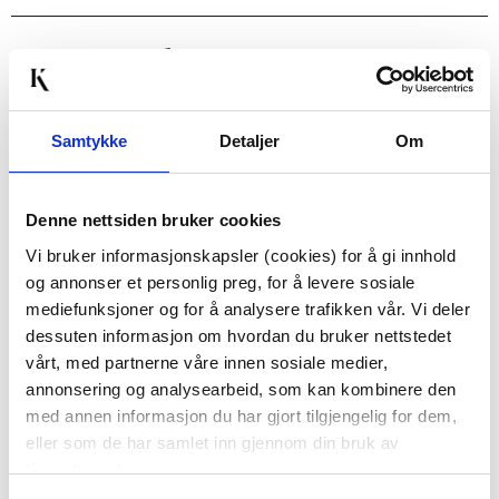
Passer med
30%
30%
Samtykke
Detaljer
Om
Denne nettsiden bruker cookies
Vi bruker informasjonskapsler (cookies) for å gi innhold
og annonser et personlig preg, for å levere sosiale
MUUBS - MINERVA
MUUBS - SOIL VASE
mediefunksjoner og for å analysere trafikken vår. Vi deler
LYSESTAKE BEIGE
BRUN
dessuten informasjon om hvordan du bruker nettstedet
KUN PÅ NETT
KUN PÅ NETT
vårt, med partnerne våre innen sosiale medier,
annonsering og analysearbeid, som kan kombinere den
864,00
474,00
604,80
331,80
Medl.
Medl.
med annen informasjon du har gjort tilgjengelig for dem,
eller som de har samlet inn gjennom din bruk av
KJØP
KJØP
tjenestene deres.