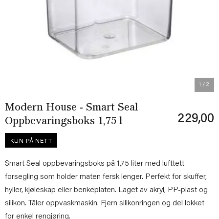
Previous
Next
1
/ 2
Modern House - Smart Seal
229,00
Oppbevaringsboks 1,75 l
KUN PÅ NETT
Smart Seal oppbevaringsboks på 1,75 liter med lufttett
forsegling som holder maten fersk lenger. Perfekt for skuffer,
hyller, kjøleskap eller benkeplaten. Laget av akryl, PP-plast og
silikon. Tåler oppvaskmaskin. Fjern silikonringen og del lokket
for enkel rengjøring.