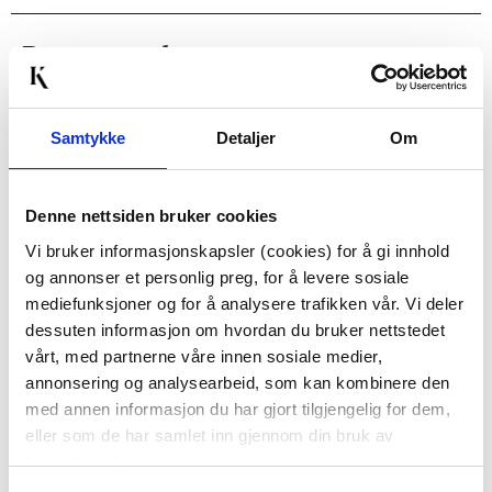
Passer med
30%
Samtykke
Detaljer
Om
Denne nettsiden bruker cookies
Vi bruker informasjonskapsler (cookies) for å gi innhold
og annonser et personlig preg, for å levere sosiale
LYKKETEGNING -
MUUBS - YAMI
mediefunksjoner og for å analysere trafikken vår. Vi deler
HJERTETS VEI
TAPASBRETT
dessuten informasjon om hvordan du bruker nettstedet
TERMOKOPP ROSA
KUN PÅ NETT
KUN PÅ NETT
vårt, med partnerne våre innen sosiale medier,
annonsering og analysearbeid, som kan kombinere den
629,00
440,30
299,00
Medl.
med annen informasjon du har gjort tilgjengelig for dem,
eller som de har samlet inn gjennom din bruk av
KJØP
KJØP
tjenestene deres.