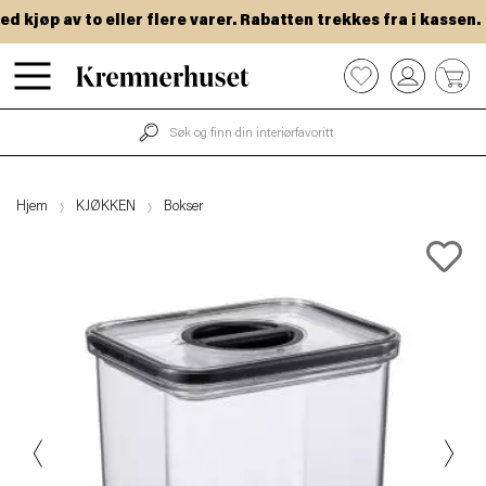
kjøp av to eller flere varer. Rabatten trekkes fra i kassen.
Hopp
0
til
hovedinnhold
Hjem
KJØKKEN
Bokser