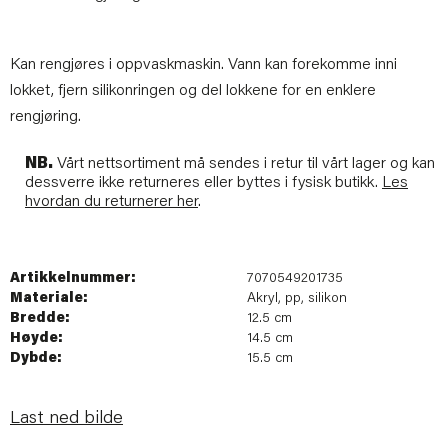
Kan rengjøres i oppvaskmaskin. Vann kan forekomme inni
lokket, fjern silikonringen og del lokkene for en enklere
rengjøring.
NB.
Vårt nettsortiment må sendes i retur til vårt lager og kan
dessverre ikke returneres eller byttes i fysisk butikk.
Les
hvordan du returnerer her
.
Artikkelnummer:
7070549201735
Materiale:
Akryl, pp, silikon
Bredde:
12.5 cm
Høyde:
14.5 cm
Dybde:
15.5 cm
Last ned bilde