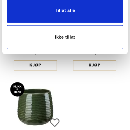
Tillat alle
Ikke tillat
TELYSHOLDER
POTTE AVETIA 11,5 CM,
SOLSIKKE 3,5 CM
KREM
99,90
129,00
KJØP
KJØP