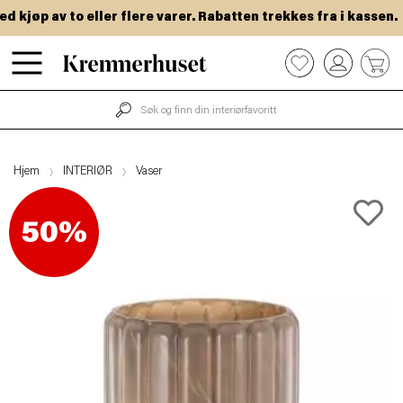
jøp av to eller flere varer. Rabatten trekkes fra i kassen.
Hopp
0
til
hovedinnhold
Hjem
INTERIØR
Vaser
50%