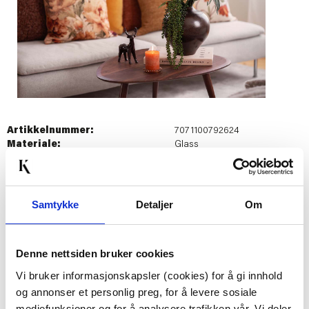
Artikkelnummer:
7071100792624
Materiale:
Glass
Bredde:
14 cm
Høyde:
23 cm
Dybde:
14 cm
Diameter:
14 cm
Samtykke
Detaljer
Om
Last ned bilde
Denne nettsiden bruker cookies
Vi bruker informasjonskapsler (cookies) for å gi innhold
og annonser et personlig preg, for å levere sosiale
Passer med
mediefunksjoner og for å analysere trafikken vår. Vi deler