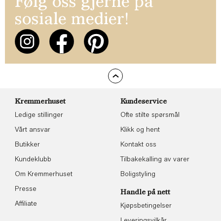
Følg oss gjerne på
sosiale medier!
Kremmerhuset
Kundeservice
Ledige stillinger
Ofte stilte spørsmål
Vårt ansvar
Klikk og hent
Butikker
Kontakt oss
Kundeklubb
Tilbakekalling av varer
Om Kremmerhuset
Boligstyling
Presse
Handle på nett
Affiliate
Kjøpsbetingelser