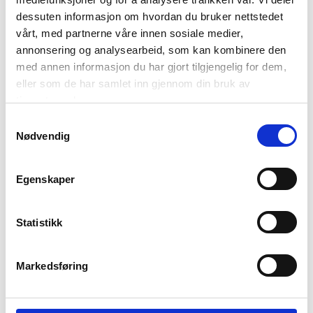
dessuten informasjon om hvordan du bruker nettstedet
50%
vårt, med partnerne våre innen sosiale medier,
annonsering og analysearbeid, som kan kombinere den
med annen informasjon du har gjort tilgjengelig for dem,
eller som de har samlet inn gjennom din bruk av
tjenestene deres.
Samtykkevalg
Nødvendig
LYSESTAKE BUBBLE
BORDLAMPE GINA 34
16,8 CM, BEIGE
CM
74,50
449,70
Egenskaper
149,00
1.499,00
Før
Før
Statistikk
Vis mer
KJØP
Markedsføring