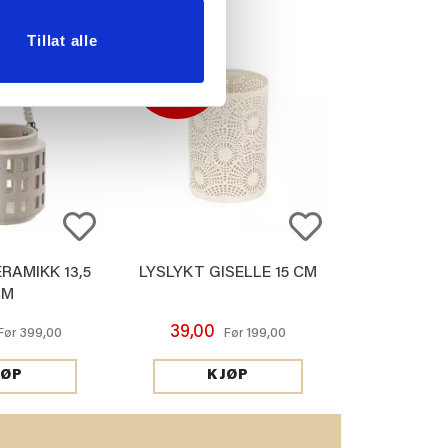
Tillat alle
80%
RAMIKK 13,5
LYSLYKT GISELLE 15 CM
CM
39,00
399,00
199,00
Før
Før
JØP
KJØP