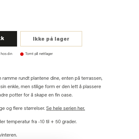
kk
Ikke på lager
 hos din
Tomt på nettlager
in ramme rundt plantene dine, enten på terrassen,
in enkle, men stilige form er den lett å plassere
re potter for å skape en fin oase.
e og flere størrelser.
Se hele serien her.
er temperatur fra -10 til + 50 grader.
vinteren.