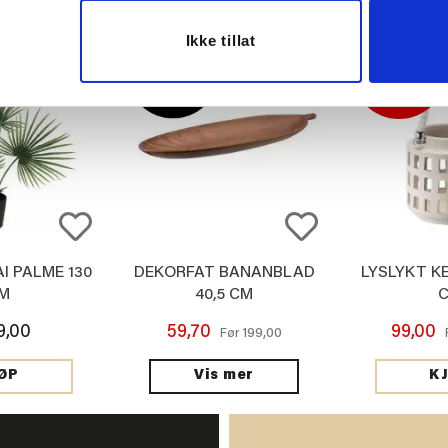
Ikke tillat
75%
I PALME 130
DEKORFAT BANANBLAD
LYSLYKT KE
M
40,5 CM
9,00
59,70
99,00
199,00
Før
Vis mer
ØP
K