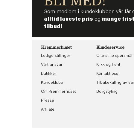
BLI MED!
Som medlem i kundeklubben vår får 
alltid laveste pris
og
mange fris
tilbud!
Kremmerhuset
Kundeservice
Ledige stillinger
Ofte stilte spørsmål
Vårt ansvar
Klikk og hent
Butikker
Kontakt oss
Kundeklubb
Tilbakekalling av va
Om Kremmerhuset
Boligstyling
Presse
Affiliate