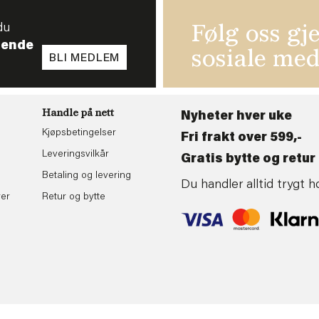
du
Følg oss gj
tende
sosiale med
BLI MEDLEM
Handle på nett
Nyheter hver uke
Kjøpsbetingelser
Fri frakt over 599,-
Leveringsvilkår
Gratis bytte og retur 
Betaling og levering
Du handler alltid trygt
rer
Retur og bytte