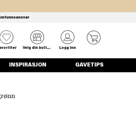
amfunnsansvar
0
avoritter
Velg din butikk
Logg inn
INSPIRASJON
GAVETIPS
grønn