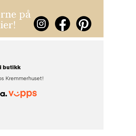
erne på
ier!
i butikk
 hos Kremmerhuset!