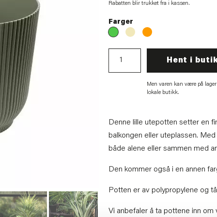
Rabatten blir trukket fra i kassen.
Farger
Hent i buti
Men varen kan være på lager
lokale butikk.
Denne lille utepotten setter en f
balkongen eller uteplassen. Med s
både alene eller sammen med and
Den kommer også i en annen farg
Potten er av polypropylene og tål
Vi anbefaler å ta pottene inn om 