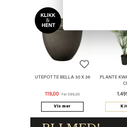
UTEPOTTE BELLA 30 X 36
PLANTE KWA
C
119,00
1.49
599,00
Før
Vis mer
KJ