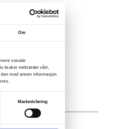
 er UV behandlet. Str 20 x 22 cm
Om
1
evere sosiale
u bruker nettstedet vårt,
e den med annen informasjon
eres.
Markedsføring