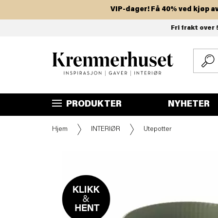
VIP-dager! Få 40% ved kjøp av to e
Hopp
Fri frakt over 
til
hovedinnhold
PRODUKTER
NYHETER
Hjem
INTERIØR
Utepotter