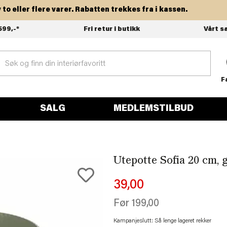
ller flere varer. Rabatten trekkes fra i kassen.
599,-*
Fri retur i butikk
Vårt s
F
SALG
MEDLEMSTILBUD
Utepotte Sofia 20 cm, 
39,00
Før
199,00
Kampanjeslutt: Så lenge lageret rekker