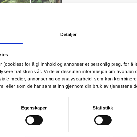
Utepotte i PP materiale. Pottene
Tørkes av med fuktig klut
Detaljer
Artikkelnummer:
707110079474
Materiale:
PP
Bredde:
22 cm
kies
Høyde:
20 cm
Dybde:
22 cm
 (cookies) for å gi innhold og annonser et personlig preg, for å l
lysere trafikken vår. Vi deler dessuten informasjon om hvordan d
Tips venner om dette
siale medier, annonsering og analysearbeid, som kan kombiner
 dem, eller som de har samlet inn gjennom din bruk av tjenestene d
Egenskaper
Statistikk
Last ned bilde