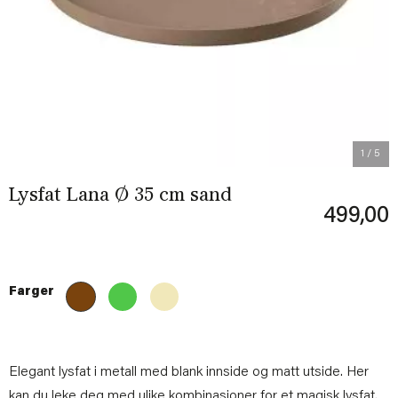
Previous
Next
1
/ 5
Lysfat Lana Ø 35 cm sand
499,00
Farger
Elegant lysfat i metall med blank innside og matt utside. Her
kan du leke deg med ulike kombinasjoner for et
magisk lysfat
.