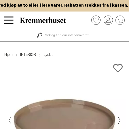
kjøp av to eller flere varer. Rabatten trekkes fra i kassen.
Hopp
0
til
hovedinnhold
Hjem
INTERIØR
Lysfat