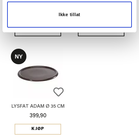
104,70
119,70
Ikke tillat
349,00
399,00
Før
Før
Vis mer
Vis mer
LYSFAT ADAM Ø 35 CM
399,90
KJØP