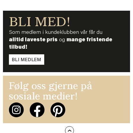
BLI MED!
Som medlem i kundeklubben vår får du
alltid laveste pris
og
mange fristende
tilbud!
BLI MEDLEM
Følg oss gjerne på
sosiale medier!