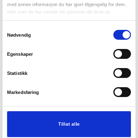
med annen informasjon du har gjort tilgjengelig for dem,
eller som de har samlet inn gjennom din bruk av
PUTETREKK EVI
PUTETREKK FAUX FUR
tjenestene deres.
48X48CM
STRIPER 48X48CM
Samtykkevalg
119,70
Nødvendig
399,00
Før
399,00
Vis mer
KJØP
Egenskaper
Statistikk
Markedsføring
Tillat alle
PUTETREKK VELUR
POTTE SANDRA
HEIDI 48X48CM
18,6CM