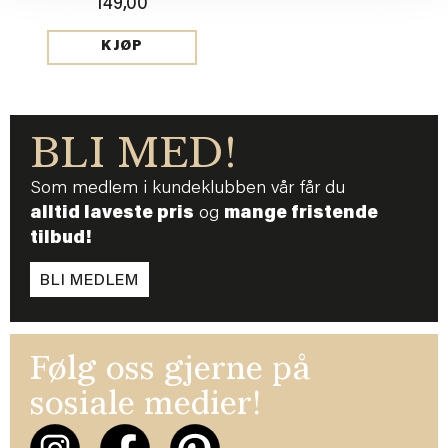
149,00
KJØP
BLI MED!
Som medlem i kundeklubben vår får du
alltid laveste pris
og
mange fristende
tilbud!
BLI MEDLEM
Følg oss gjerne på
sosiale medier!