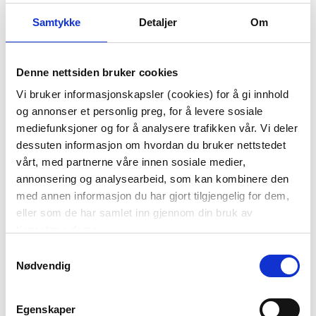
Samtykke
Detaljer
Om
LYSESTAKE TRIS 10,8
LYSESTAKE FLOWER 4
Denne nettsiden bruker cookies
CM
CM LILLA
Vi bruker informasjonskapsler (cookies) for å gi innhold
29,00
og annonser et personlig preg, for å levere sosiale
199,00
Før
mediefunksjoner og for å analysere trafikken vår. Vi deler
199,00
dessuten informasjon om hvordan du bruker nettstedet
vårt, med partnerne våre innen sosiale medier,
KJØP
KJØP
annonsering og analysearbeid, som kan kombinere den
med annen informasjon du har gjort tilgjengelig for dem,
eller som de har samlet inn gjennom din bruk av
81%
tjenestene deres.
Samtykkevalg
Nødvendig
Egenskaper