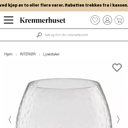
 kjøp av to eller flere varer. Rabatten trekkes fra i kassen.
Hopp
0
til
hovedinnhold
Hjem
INTERIØR
Lysestaker