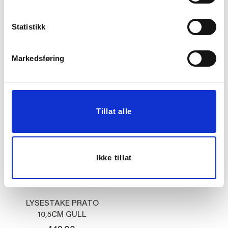
LYSESTAKE BUBBLE
LYSESTAKE VILDE 9 CM
16,8 CM
ROSA
Statistikk
44,70
19,00
149,00
99,90
Før
Før
Markedsføring
Vis mer
KJØP
Tillat alle
Ikke tillat
LYSESTAKE PRATO
10,5CM GULL