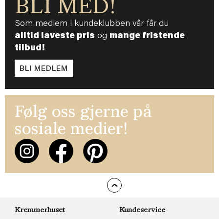
BLI MED!
Som medlem i kundeklubben vår får du
alltid laveste pris
og
mange fristende
tilbud!
BLI MEDLEM
Følg oss gjerne på
sosiale medier!
Kremmerhuset
Kundeservice