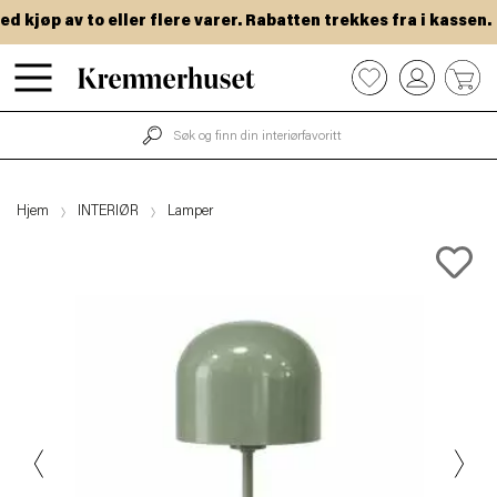
kjøp av to eller flere varer. Rabatten trekkes fra i kassen.
Hopp
0
til
hovedinnhold
Hjem
INTERIØR
Lamper