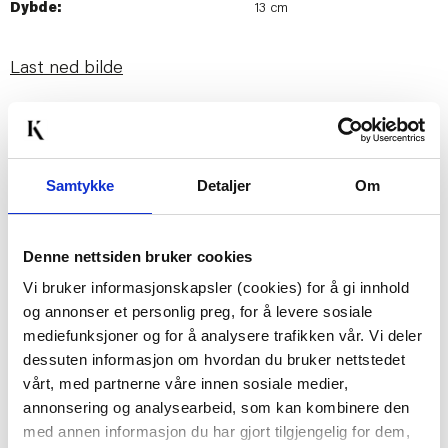
Dybde:
13 cm
Last ned bilde
Passer med
Samtykke
Detaljer
Om
50%
Denne nettsiden bruker cookies
Vi bruker informasjonskapsler (cookies) for å gi innhold
og annonser et personlig preg, for å levere sosiale
mediefunksjoner og for å analysere trafikken vår. Vi deler
dessuten informasjon om hvordan du bruker nettstedet
TELYSHOLDER BIANCA
BLOMST
vårt, med partnerne våre innen sosiale medier,
6 CM KLAR
VÅRBLOMSTER
annonsering og analysearbeid, som kan kombinere den
KIRSEBÆR 86 CM
29,95
med annen informasjon du har gjort tilgjengelig for dem,