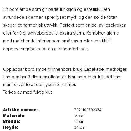
En bordlampe som gir både funksjon og estetikk. Den
avrundede skjermen sprer lyset mykt, og den solide foten
skaper et harmonisk uttrykk. Perfekt som en del av lesekroken
eller for å gi skrivebordet litt ekstra sjarm. Kombiner gjerne
med matchende interiør som små vaser eller en stilfull
oppbevaringsboks for en gjennomført look.
Oppladbar bordlampe til innendørs bruk. Ladekabel medfølger.
Lampen har 3 dimmemuligheter. Når lampen er fulladet kan
man forvente at den lyser i 3-4 timer.
Tørkes av med fuktig klut
Artikkelnummer:
7071100792334
Materiale:
Metall
Bredde:
13 cm
Høyde:
24 cm