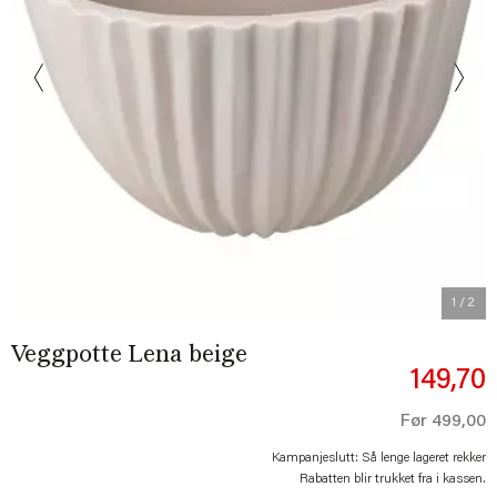
Previous
Next
1
/ 2
Veggpotte Lena beige
149,70
Før
499,00
Kampanjeslutt: Så lenge lageret rekker
Rabatten blir trukket fra i kassen.