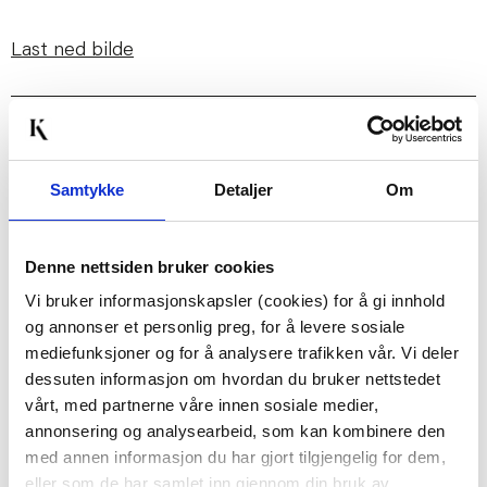
Last ned bilde
Passer med
Samtykke
Detaljer
Om
50%
Denne nettsiden bruker cookies
Vi bruker informasjonskapsler (cookies) for å gi innhold
og annonser et personlig preg, for å levere sosiale
mediefunksjoner og for å analysere trafikken vår. Vi deler
dessuten informasjon om hvordan du bruker nettstedet
FLEECEPLEDD TJØME
BILDE BRIDLE
130X170CM BLÅ
100X80CM
vårt, med partnerne våre innen sosiale medier,
annonsering og analysearbeid, som kan kombinere den
29,00
1.249,50
med annen informasjon du har gjort tilgjengelig for dem,
149,00
2.499,00
Før
Før
eller som de har samlet inn gjennom din bruk av