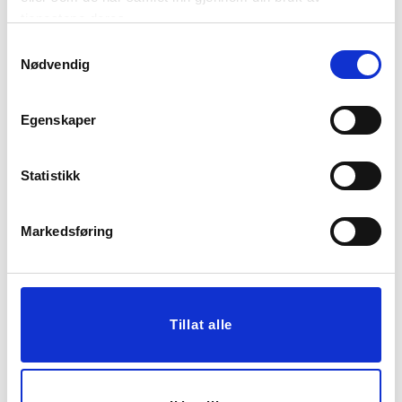
tjenestene deres.
Vis mer
KJØP
Samtykkevalg
Nødvendig
70%
Egenskaper
Statistikk
Markedsføring
DUKLODD SITRON 4-
VEGGPOTTE LENA
PK
SORT
49,00
149,70
199,00
499,00
Før
Før
Tillat alle
Vis mer
KJØP