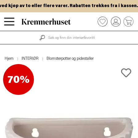
 kjøp av to eller flere varer. Rabatten trekkes fra i kassen.
Hopp
0
til
hovedinnhold
Hjem
INTERIØR
Blomsterpotter og pidestaller
70%