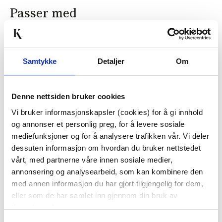
Passer med
50%
Samtykke
Detaljer
Om
Denne nettsiden bruker cookies
Vi bruker informasjonskapsler (cookies) for å gi innhold
FAT MARMOR BEIGE
HÅNDKREM DIS
og annonser et personlig preg, for å levere sosiale
MIDNIGHT JASMIN
mediefunksjoner og for å analysere trafikken vår. Vi deler
dessuten informasjon om hvordan du bruker nettstedet
199,50
49,50
vårt, med partnerne våre innen sosiale medier,
399,00
99,00
Før
Før
annonsering og analysearbeid, som kan kombinere den
med annen informasjon du har gjort tilgjengelig for dem,
Vis mer
KJØP
eller som de har samlet inn gjennom din bruk av
tjenestene deres.