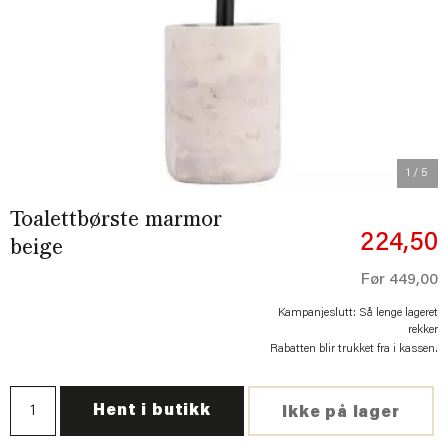
Previous
Next
1
/ 5
Toalettbørste marmor
224,50
beige
Før
449,00
Kampanjeslutt: Så lenge lageret
rekker
Rabatten blir trukket fra i kassen.
Hent i butikk
Ikke på lager