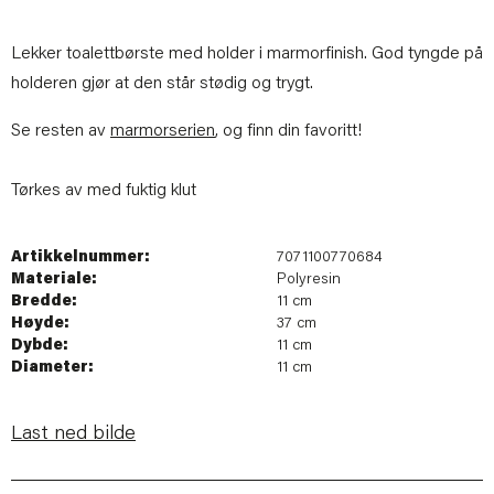
Lekker toalettbørste med holder i marmorfinish. God tyngde på
holderen gjør at den står stødig og trygt.
Se resten av
marmorserien
, og finn din favoritt!
Tørkes av med fuktig klut
Artikkelnummer:
7071100770684
Materiale:
Polyresin
Bredde:
11 cm
Høyde:
37 cm
Dybde:
11 cm
Diameter:
11 cm
Last ned bilde