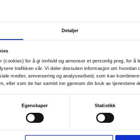
Se alt for den perfekte sommerli
Dette produktet er foodsafe, som
Detaljer
Dette produktet må vaskes for hå
Artikkelnummer:
70711007950
kies
Materiale:
Keramikk, håndlaget
Bredde:
20.6 cm
 (cookies) for å gi innhold og annonser et personlig preg, for å l
Høyde:
2.7 cm
lysere trafikken vår. Vi deler dessuten informasjon om hvordan d
Dybde:
19.8 cm
siale medier, annonsering og analysearbeid, som kan kombiner
 dem, eller som de har samlet inn gjennom din bruk av tjenestene d
Tips venner om dette
Egenskaper
Statistikk
Last ned bilde