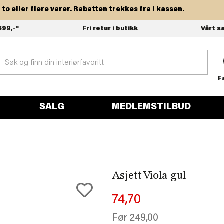
ller flere varer. Rabatten trekkes fra i kassen.
599,-*
Fri retur i butikk
Vårt s
F
SALG
MEDLEMSTILBUD
Asjett Viola gul
74,70
Før
249,00