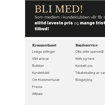
BLI MED!
Som medlem i kundeklubben vår får 
alltid laveste pris
og
mange fris
tilbud!
Kremmerhuset
Kundeservice
Ledige stillinger
Ofte stilte spørsmål
Vårt ansvar
Klikk og hent
Butikker
Kontakt oss
Kundeklubb
Tilbakekalling av va
Om Kremmerhuset
Boligstyling
Presse
Affiliate