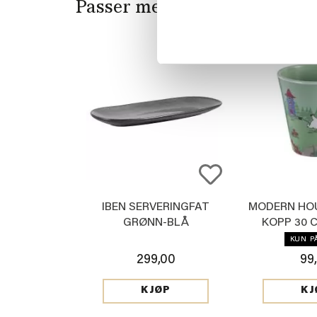
Passer med
IBEN SERVERINGFAT
MODERN HOU
GRØNN-BLÅ
KOPP 30 
KUN P
299,00
99
KJØP
KJ