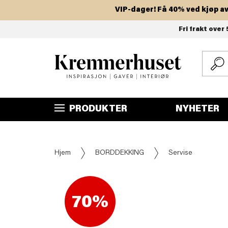
VIP-dager! Få 40% ved kjøp av to e
Hopp
Fri frakt over 
til
hovedinnhold
PRODUKTER
NYHETER
Hjem
BORDDEKKING
Servise
70%