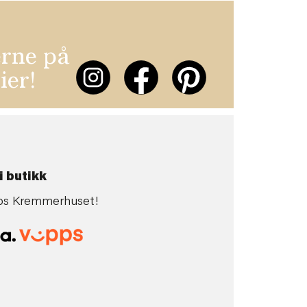
erne på
ier!
i butikk
 hos Kremmerhuset!