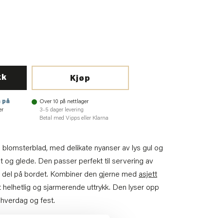
kk
Kjøp
 på
Over 10 på nettlager
er
3-5 dager levering
Betal med Vipps eller Klarna
 blomsterblad, med delikate nyanser av lys gul og
et og glede. Den passer perfekt til servering av
iv del på bordet. Kombiner den gjerne med
asjett
t helhetlig og sjarmerende uttrykk. Den lyser opp
 hverdag og fest.