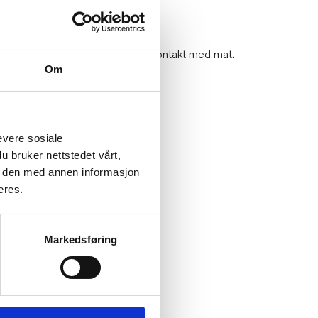
ge borddekkingen her.
 betyr at det trygt kan brukes i kontakt med mat.
Om
nd og tåler ikke mikrobølgeovn.
83
evere sosiale
u bruker nettstedet vårt,
e den med annen informasjon
eres.
Markedsføring