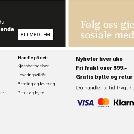
du
Følg oss gj
tende
sosiale med
BLI MEDLEM
Handle på nett
Nyheter hver uke
Kjøpsbetingelser
Fri frakt over 599,-
Leveringsvilkår
Gratis bytte og retur 
Betaling og levering
Du handler alltid trygt
rer
Retur og bytte