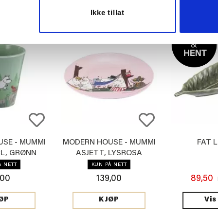
Ikke tillat
SE - MUMMI
MODERN HOUSE - MUMMI
FAT 
CL, GRØNN
ASJETT, LYSROSA
Å NETT
KUN PÅ NETT
,00
139,00
89,50
Vis
ØP
KJØP