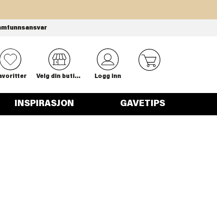
amfunnsansvar
0
avoritter
Velg din butikk
Logg inn
INSPIRASJON
GAVETIPS