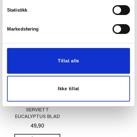
SERVIETT VINDEL LIN
SERVIETT
Statistikk
42X42CM GRØNN
HØSTBLOMST
BORDEAUX
99,00
49,90
Markedsføring
KJØP
KJØP
Tillat alle
Ikke tillat
SERVIETT
EUCALYPTUS BLAD
49,90