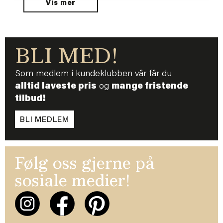
Vis mer
BLI MED!
Som medlem i kundeklubben vår får du
alltid laveste pris
og
mange fristende
tilbud!
BLI MEDLEM
Følg oss gjerne på
sosiale medier!