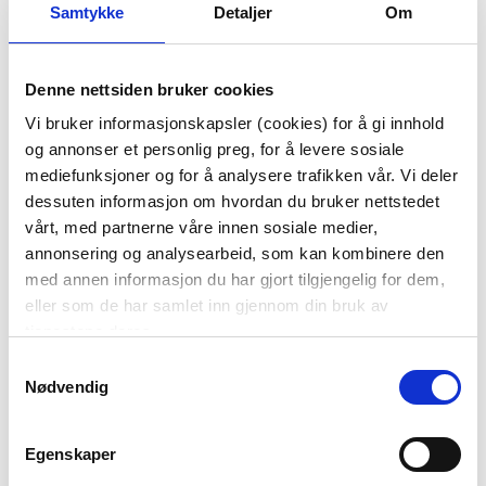
Samtykke
Detaljer
Om
Denne nettsiden bruker cookies
Vi bruker informasjonskapsler (cookies) for å gi innhold
SERVIETT HJERTER
SERVIETT FLEUR
og annonser et personlig preg, for å levere sosiale
GRØNN
mediefunksjoner og for å analysere trafikken vår. Vi deler
49,90
49,90
dessuten informasjon om hvordan du bruker nettstedet
vårt, med partnerne våre innen sosiale medier,
KJØP
KJØP
annonsering og analysearbeid, som kan kombinere den
med annen informasjon du har gjort tilgjengelig for dem,
eller som de har samlet inn gjennom din bruk av
tjenestene deres.
Samtykkevalg
Nødvendig
Egenskaper