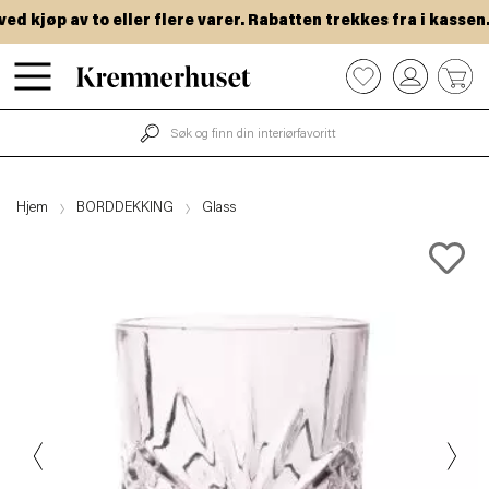
 kjøp av to eller flere varer. Rabatten trekkes fra i kassen.
Hopp
0
til
hovedinnhold
Hjem
BORDDEKKING
Glass