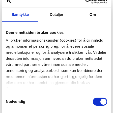
Samtykke
Detaljer
Om
Denne nettsiden bruker cookies
HVITVINSGLASS
RØDVINSGLASS
Vi bruker informasjonskapsler (cookies) for å gi innhold
FRANCINE, 1 STK
FRANCINE, 1 STK
og annonser et personlig preg, for å levere sosiale
59,60
59,60
mediefunksjoner og for å analysere trafikken vår. Vi deler
dessuten informasjon om hvordan du bruker nettstedet
149,00
149,00
Før
Før
vårt, med partnerne våre innen sosiale medier,
annonsering og analysearbeid, som kan kombinere den
KJØP
KJØP
med annen informasjon du har gjort tilgjengelig for dem,
eller som de har samlet inn gjennom din bruk av
tjenestene deres.
60%
Samtykkevalg
Nødvendig