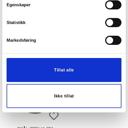
Egenskaper
DRINKGLASS
VANNKARAFFEL
Statistikk
FRANCINE, 1 STK
FRANCINE
51,60
111,60
Markedsføring
129,00
279,00
Før
Før
Vis mer
KJØP
Tillat alle
Ikke tillat