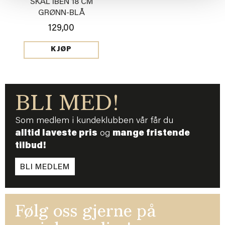
SKÅL IBEN 18 CM
GRØNN-BLÅ
129,00
KJØP
BLI MED!
Som medlem i kundeklubben vår får du
alltid laveste pris
og
mange fristende
tilbud!
BLI MEDLEM
Følg oss gjerne på